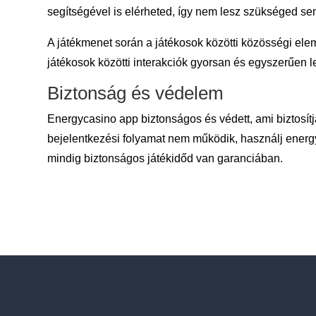
segítségével is elérheted, így nem lesz szükséged s
A játékmenet során a játékosok közötti közösségi ele
játékosok közötti interakciók gyorsan és egyszerűen l
Biztonság és védelem
Energycasino app biztonságos és védett, ami biztosí
bejelentkezési folyamat nem működik, használj energyc
mindig biztonságos játékidőd van garanciában.