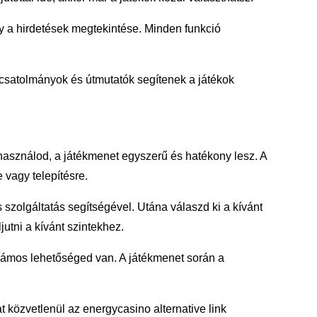
gy a hirdetések megtekintése. Minden funkció
csatolmányok és útmutatók segítenek a játékok
használod, a játékmenet egyszerű és hatékony lesz. A
 vagy telepítésre.
 szolgáltatás segítségével. Utána válaszd ki a kívánt
utni a kívánt szintekhez.
számos lehetőséged van. A játékmenet során a
 közvetlenül az energycasino alternative link