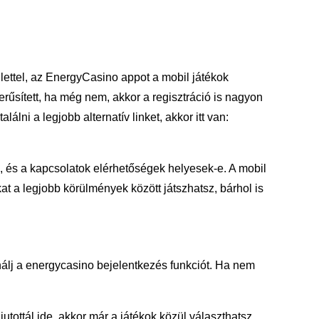
ülettel, az EnergyCasino appot a mobil játékok
űsített, ha még nem, akkor a regisztráció is nagyon
ni a legjobb alternatív linket, akkor itt van:
, és a kapcsolatok elérhetőségek helyesek-e. A mobil
at a legjobb körülmények között játszhatsz, bárhol is
álj a energycasino bejelentkezés funkciót. Ha nem
ottál ide, akkor már a játékok közül választhatsz.