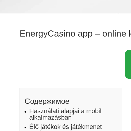
EnergyCasino app – online k
Содержимое
Használati alapjai a mobil
alkalmazásban
Élő játékok és játékmenet