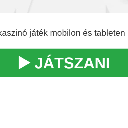
aszinó játék mobilon és tableten
▶️ JÁTSZANI