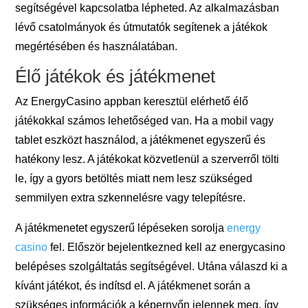
segítségével kapcsolatba lépheted. Az alkalmazásban
lévő csatolmányok és útmutatók segítenek a játékok
megértésében és használatában.
Élő játékok és játékmenet
Az EnergyCasino appban keresztül elérhető élő
játékokkal számos lehetőséged van. Ha a mobil vagy
tablet eszközt használod, a játékmenet egyszerű és
hatékony lesz. A játékokat közvetlenül a szerverről tölti
le, így a gyors betöltés miatt nem lesz szükséged
semmilyen extra szkennelésre vagy telepítésre.
A játékmenetet egyszerű lépéseken sorolja
energy
casino
fel. Először bejelentkezned kell az energycasino
belépéses szolgáltatás segítségével. Utána válaszd ki a
kívánt játékot, és indítsd el. A játékmenet során a
szükséges információk a képernyőn jelennek meg, így