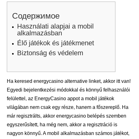
Содержимое
Használati alapjai a mobil
alkalmazásban
Élő játékok és játékmenet
Biztonság és védelem
Ha keresed energycasino alternative linket, akkor itt van!
Egyedi bejelentkezési módokkal és könnyű felhasználói
felülettel, az EnergyCasino appot a mobil játékok
világában nem csak egy része, hanem a főszereplő. Ha
már regisztrálts, akkor energycasino belépés szemben
egyszerűsített, ha még nem, akkor a regisztráció is
nagyon könnyű. A mobil alkalmazásban számos játékot,