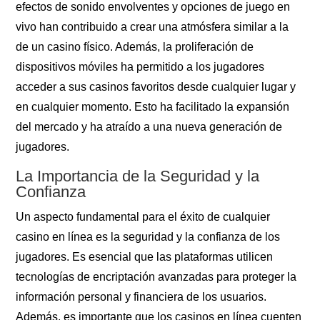
efectos de sonido envolventes y opciones de juego en
vivo han contribuido a crear una atmósfera similar a la
de un casino físico. Además, la proliferación de
dispositivos móviles ha permitido a los jugadores
acceder a sus casinos favoritos desde cualquier lugar y
en cualquier momento. Esto ha facilitado la expansión
del mercado y ha atraído a una nueva generación de
jugadores.
La Importancia de la Seguridad y la
Confianza
Un aspecto fundamental para el éxito de cualquier
casino en línea es la seguridad y la confianza de los
jugadores. Es esencial que las plataformas utilicen
tecnologías de encriptación avanzadas para proteger la
información personal y financiera de los usuarios.
Además, es importante que los casinos en línea cuenten