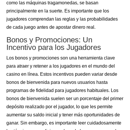
como las máquinas tragamonedas, se basan
principalmente en la suerte. Es importante que los
jugadores comprendan las reglas y las probabilidades
de cada juego antes de apostar dinero real.
Bonos y Promociones: Un
Incentivo para los Jugadores
Los bonos y promociones son una herramienta clave
para atraer y retener a los jugadores en el mundo del
casino en línea. Estos incentivos pueden variar desde
bonos de bienvenida para nuevos usuarios hasta
programas de fidelidad para jugadores habituales. Los
bonos de bienvenida suelen ser un porcentaje del primer
depósito realizado por el jugador, lo que les permite
aumentar su saldo inicial y tener más oportunidades de
ganar. Sin embargo, es importante leer cuidadosamente