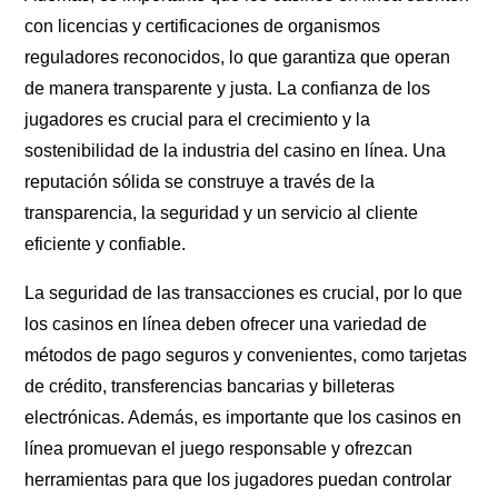
con licencias y certificaciones de organismos
reguladores reconocidos, lo que garantiza que operan
de manera transparente y justa. La confianza de los
jugadores es crucial para el crecimiento y la
sostenibilidad de la industria del casino en línea. Una
reputación sólida se construye a través de la
transparencia, la seguridad y un servicio al cliente
eficiente y confiable.
La seguridad de las transacciones es crucial, por lo que
los casinos en línea deben ofrecer una variedad de
métodos de pago seguros y convenientes, como tarjetas
de crédito, transferencias bancarias y billeteras
electrónicas. Además, es importante que los casinos en
línea promuevan el juego responsable y ofrezcan
herramientas para que los jugadores puedan controlar