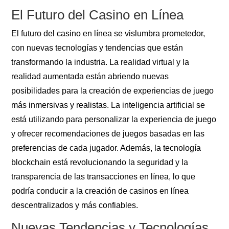
El Futuro del Casino en Línea
El futuro del casino en línea se vislumbra prometedor,
con nuevas tecnologías y tendencias que están
transformando la industria. La realidad virtual y la
realidad aumentada están abriendo nuevas
posibilidades para la creación de experiencias de juego
más inmersivas y realistas. La inteligencia artificial se
está utilizando para personalizar la experiencia de juego
y ofrecer recomendaciones de juegos basadas en las
preferencias de cada jugador. Además, la tecnología
blockchain está revolucionando la seguridad y la
transparencia de las transacciones en línea, lo que
podría conducir a la creación de casinos en línea
descentralizados y más confiables.
Nuevas Tendencias y Tecnologías