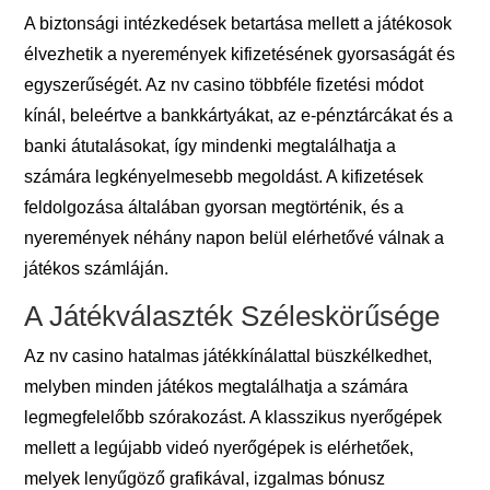
A biztonsági intézkedések betartása mellett a játékosok
élvezhetik a nyeremények kifizetésének gyorsaságát és
egyszerűségét. Az nv casino többféle fizetési módot
kínál, beleértve a bankkártyákat, az e-pénztárcákat és a
banki átutalásokat, így mindenki megtalálhatja a
számára legkényelmesebb megoldást. A kifizetések
feldolgozása általában gyorsan megtörténik, és a
nyeremények néhány napon belül elérhetővé válnak a
játékos számláján.
A Játékválaszték Széleskörűsége
Az nv casino hatalmas játékkínálattal büszkélkedhet,
melyben minden játékos megtalálhatja a számára
legmegfelelőbb szórakozást. A klasszikus nyerőgépek
mellett a legújabb videó nyerőgépek is elérhetőek,
melyek lenyűgöző grafikával, izgalmas bónusz