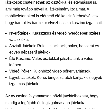
játékosok chatelhetnek az osztókkal és egymással is,
ami még tovább növeli a játékélmény izgalmát. A
mobiltelefonokról is elérhető élő kaszinó lehetővé teszi,
hogy bárhol és bármikor élvezhesse a kaszinó izgalmait.
Nyerőgépek: Klasszikus és videó nyerőgépek széles
választéka.
Asztali Játékok: Rulett, blackjack, póker, baccarat és
egyéb népszerű játékok.
Élő Kaszinó: Valós osztókkal játszhatunk a valós
időben.
Videó Póker: Különböző videó póker variánsok.
Egyéb Játékok: Keno, bingó, scratch kártyák és egyéb
izgalmas játékok.
Az nv casino folyamatosan bővíti játékfelhozatát, hogy
mindig a legújabb és legizgalmasabb játékokat