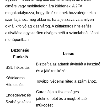
címére vagy mobiltelefonjára küldenek. A 2FA
megakadályozza, hogy illetéktelenek hozzáférjenek a
számlájához, még akkor is, ha a jelszava valamilyen
oknál kifolyólag kiszivárog. A kétfaktoros hitelesítés
aktiválása egyszerűen elvégezhető a számlabeállítások
menüpontban.
Biztonsági
Leírás
Funkció
Biztosítja az adatok átvitelét a kaszinó
SSL Titkosítás
és a játékos között.
Kétfaktoros
További védelmi réteg a számlához.
Hitelesítés
Garantálja a tisztességes
Engedélyek és
játékmenetet és a megbízható
Szabályozások
működést.