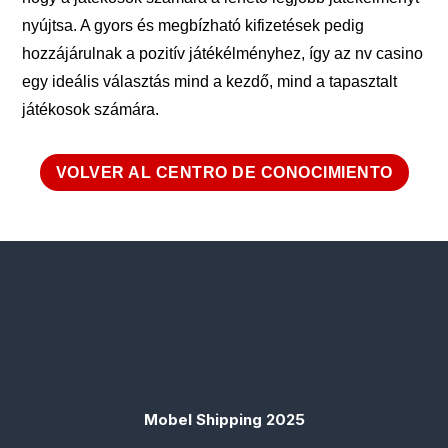
nyújtsa. A gyors és megbízható kifizetések pedig
hozzájárulnak a pozitív játékélményhez, így az nv casino
egy ideális választás mind a kezdő, mind a tapasztalt
játékosok számára.
VOLVER AL CENTRO DE CONOCIMIENTO
Mobel Shipping 2025