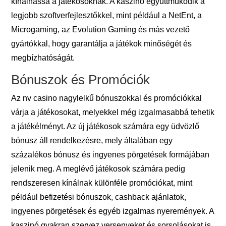
kínálhassa a játékosoknak. A kaszinó együttműködik a
legjobb szoftverfejlesztőkkel, mint például a NetEnt, a
Microgaming, az Evolution Gaming és más vezető
gyártókkal, hogy garantálja a játékok minőségét és
megbízhatóságát.
Bónuszok és Promóciók
Az nv casino nagylelkű bónuszokkal és promóciókkal
várja a játékosokat, melyekkel még izgalmasabbá tehetik
a játékélményt. Az új játékosok számára egy üdvözlő
bónusz áll rendelkezésre, mely általában egy
százalékos bónusz és ingyenes pörgetések formájában
jelenik meg. A meglévő játékosok számára pedig
rendszeresen kínálnak különféle promóciókat, mint
például befizetési bónuszok, cashback ajánlatok,
ingyenes pörgetések és egyéb izgalmas nyeremények. A
kaszinó gyakran szervez versenyeket és sorsolásokat is,