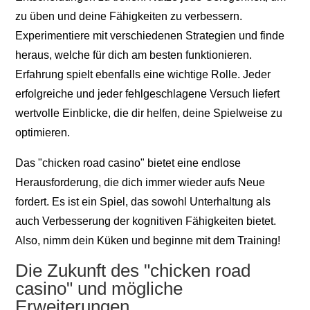
zu üben und deine Fähigkeiten zu verbessern.
Experimentiere mit verschiedenen Strategien und finde
heraus, welche für dich am besten funktionieren.
Erfahrung spielt ebenfalls eine wichtige Rolle. Jeder
erfolgreiche und jeder fehlgeschlagene Versuch liefert
wertvolle Einblicke, die dir helfen, deine Spielweise zu
optimieren.
Das "chicken road casino" bietet eine endlose
Herausforderung, die dich immer wieder aufs Neue
fordert. Es ist ein Spiel, das sowohl Unterhaltung als
auch Verbesserung der kognitiven Fähigkeiten bietet.
Also, nimm dein Küken und beginne mit dem Training!
Die Zukunft des "chicken road
casino" und mögliche
Erweiterungen