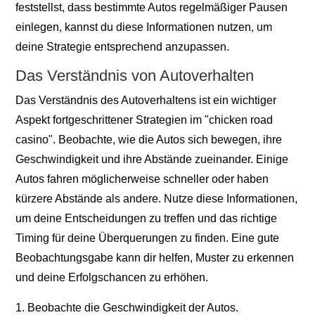
feststellst, dass bestimmte Autos regelmäßiger Pausen
einlegen, kannst du diese Informationen nutzen, um
deine Strategie entsprechend anzupassen.
Das Verständnis von Autoverhalten
Das Verständnis des Autoverhaltens ist ein wichtiger
Aspekt fortgeschrittener Strategien im "chicken road
casino". Beobachte, wie die Autos sich bewegen, ihre
Geschwindigkeit und ihre Abstände zueinander. Einige
Autos fahren möglicherweise schneller oder haben
kürzere Abstände als andere. Nutze diese Informationen,
um deine Entscheidungen zu treffen und das richtige
Timing für deine Überquerungen zu finden. Eine gute
Beobachtungsgabe kann dir helfen, Muster zu erkennen
und deine Erfolgschancen zu erhöhen.
Beobachte die Geschwindigkeit der Autos.