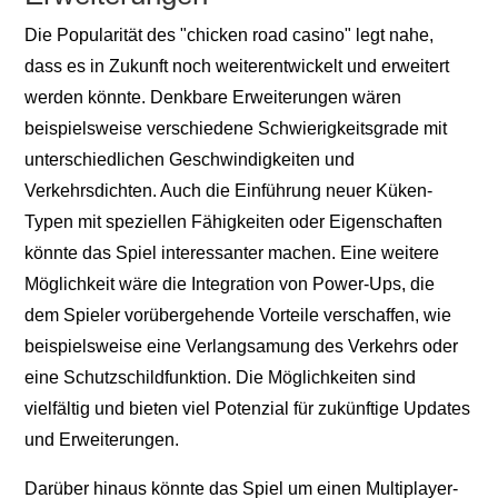
Die Popularität des "chicken road casino" legt nahe,
dass es in Zukunft noch weiterentwickelt und erweitert
werden könnte. Denkbare Erweiterungen wären
beispielsweise verschiedene Schwierigkeitsgrade mit
unterschiedlichen Geschwindigkeiten und
Verkehrsdichten. Auch die Einführung neuer Küken-
Typen mit speziellen Fähigkeiten oder Eigenschaften
könnte das Spiel interessanter machen. Eine weitere
Möglichkeit wäre die Integration von Power-Ups, die
dem Spieler vorübergehende Vorteile verschaffen, wie
beispielsweise eine Verlangsamung des Verkehrs oder
eine Schutzschildfunktion. Die Möglichkeiten sind
vielfältig und bieten viel Potenzial für zukünftige Updates
und Erweiterungen.
Darüber hinaus könnte das Spiel um einen Multiplayer-