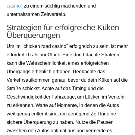
casino
" zu einem süchtig machenden und
unterhaltsamen Zeitvertreib.
Strategien für erfolgreiche Küken-
Überquerungen
Um im "chicken road casino" erfolgreich zu sein, ist mehr
erforderlich als nur Glück. Eine durchdachte Strategie
kann die Wahrscheinlichkeit eines erfolgreichen
Übergangs erheblich erhöhen. Beobachte das
Verkehrsaufkommen genau, bevor du dein Küken auf die
Straße schickst. Achte auf das Timing und die
Geschwindigkeit der Fahrzeuge, um Lücken im Verkehr
zu erkennen. Warte auf Momente, in denen die Autos
weit genug entfernt sind, um genügend Zeit für eine
sichere Überquerung zu haben. Nutze die Pausen
zwischen den Autos optimal aus und vermeide es,