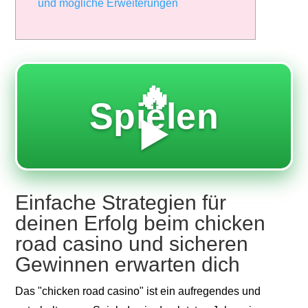
und mögliche Erweiterungen
🔥
Spielen
▶️
Einfache Strategien für
deinen Erfolg beim chicken
road casino und sicheren
Gewinnen erwarten dich
Das "chicken road casino" ist ein aufregendes und