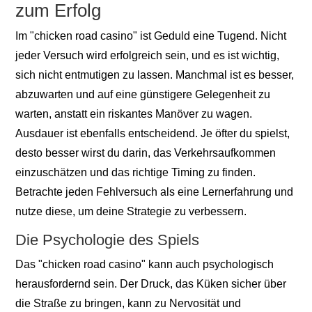
zum Erfolg
Im "chicken road casino" ist Geduld eine Tugend. Nicht
jeder Versuch wird erfolgreich sein, und es ist wichtig,
sich nicht entmutigen zu lassen. Manchmal ist es besser,
abzuwarten und auf eine günstigere Gelegenheit zu
warten, anstatt ein riskantes Manöver zu wagen.
Ausdauer ist ebenfalls entscheidend. Je öfter du spielst,
desto besser wirst du darin, das Verkehrsaufkommen
einzuschätzen und das richtige Timing zu finden.
Betrachte jeden Fehlversuch als eine Lernerfahrung und
nutze diese, um deine Strategie zu verbessern.
Die Psychologie des Spiels
Das "chicken road casino" kann auch psychologisch
herausfordernd sein. Der Druck, das Küken sicher über
die Straße zu bringen, kann zu Nervosität und