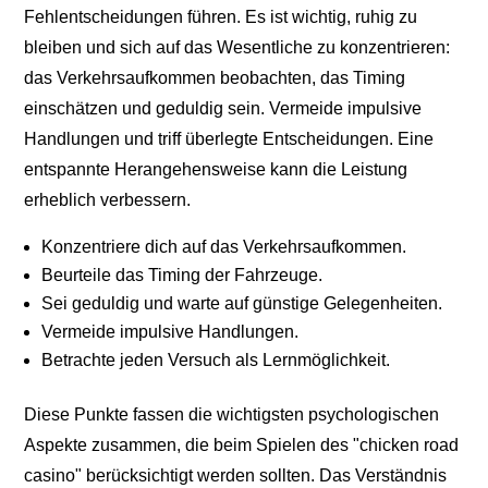
Fehlentscheidungen führen. Es ist wichtig, ruhig zu
bleiben und sich auf das Wesentliche zu konzentrieren:
das Verkehrsaufkommen beobachten, das Timing
einschätzen und geduldig sein. Vermeide impulsive
Handlungen und triff überlegte Entscheidungen. Eine
entspannte Herangehensweise kann die Leistung
erheblich verbessern.
Konzentriere dich auf das Verkehrsaufkommen.
Beurteile das Timing der Fahrzeuge.
Sei geduldig und warte auf günstige Gelegenheiten.
Vermeide impulsive Handlungen.
Betrachte jeden Versuch als Lernmöglichkeit.
Diese Punkte fassen die wichtigsten psychologischen
Aspekte zusammen, die beim Spielen des "chicken road
casino" berücksichtigt werden sollten. Das Verständnis