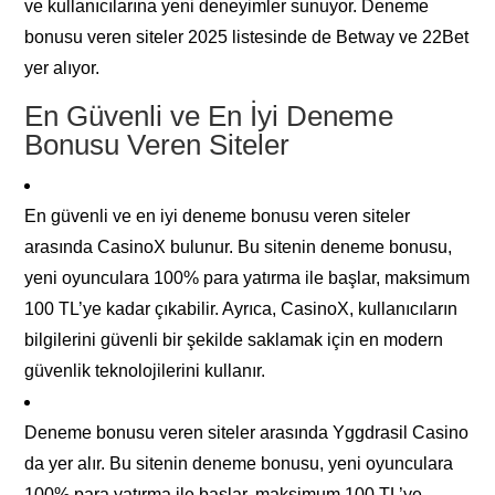
ve kullanıcılarına yeni deneyimler sunuyor. Deneme
bonusu veren siteler 2025 listesinde de Betway ve 22Bet
yer alıyor.
En Güvenli ve En İyi Deneme
Bonusu Veren Siteler
En güvenli ve en iyi deneme bonusu veren siteler
arasında CasinoX bulunur. Bu sitenin deneme bonusu,
yeni oyunculara 100% para yatırma ile başlar, maksimum
100 TL’ye kadar çıkabilir. Ayrıca, CasinoX, kullanıcıların
bilgilerini güvenli bir şekilde saklamak için en modern
güvenlik teknolojilerini kullanır.
Deneme bonusu veren siteler arasında Yggdrasil Casino
da yer alır. Bu sitenin deneme bonusu, yeni oyunculara
100% para yatırma ile başlar, maksimum 100 TL’ye