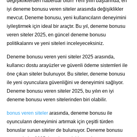
değişikliklerden haberdar olun! Yeni yılın başlarında, en
iyi deneme bonusu veren siteler arasında değişiklikler
mevcut. Deneme bonusu, yeni kullanıcıların deneyimini
iyileştirmek için ideal bir araçtır. Bu yıl, deneme bonusu
veren siteler 2025, en güncel deneme bonusu
politikalarını ve yeni siteleri inceleyeceksiniz.
Deneme bonusu veren yeni siteler 2025 arasında,
kullanıcı dostu arayüzler ve güvenli ödeme sistemleri ile
öne çıkan siteler bulunuyor. Bu siteler, deneme bonusu
ile yeni oyunculara güvenliğini ve deneyimini sağlıyor.
Deneme bonusu veren siteler 2025, bu yılın en iyi
deneme bonusu veren sitelerinden biri olabilir.
bonus veren siteler
arasında, deneme bonusu ile
oyuncuların deneyimini artırmak için çeşitli türden
bonuslar sunan siteler de bulunuyor. Deneme bonusu