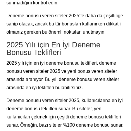
sunmadığını kontrol edin.
Deneme bonusu veren siteler 2025’te daha da çeşitliliğe
sahip olacak, ancak bu tür bonusları kullanırken dikkatli
olmanız gereken bu önemli noktaları unutmayın.
2025 Yılı için En İyi Deneme
Bonusu Teklifleri
2025 yılı için en iyi deneme bonusu teklifleri, deneme
bonusu veren siteler 2025 ve yeni bonus veren siteler
arasında aranıyor. Bu yıl, deneme bonusu veren siteler
arasında en iyi teklifleri bulabilirsiniz.
Deneme bonusu veren siteler 2025, kullanıcılarına en iyi
deneme bonusu teklifleri sunar. Bu siteler, yeni
kullanıcıları çekmek için çeşitli deneme bonusu teklifleri
sunar. Örneğin, bazı siteler %100 deneme bonusu sunar,