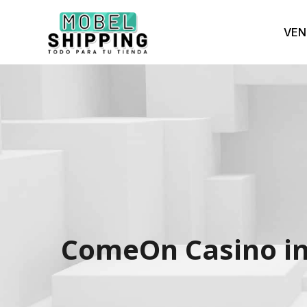
VEN
ComeOn Casino in 