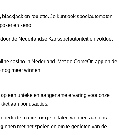
 blackjack en roulette. Je kunt ook speelautomaten
 poker en keno.
 door de Nederlandse Kansspelautoriteit en voldoet
online casino in Nederland. Met de ComeOn app en de
je nog meer winnen.
ht op een unieke en aangename ervaring voor onze
akket aan bonusacties.
en perfecte manier om je te laten wennen aan ons
eginnen met het spelen en om te genieten van de