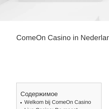
ComeOn Casino in Nederland
Содержимое
Welkom bij ComeOn Casino