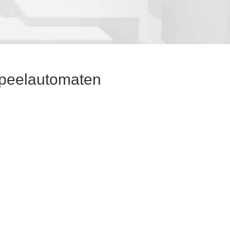
speelautomaten