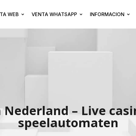
TA WEB
VENTA WHATSAPP
INFORMACION
Nederland – Live casin
speelautomaten