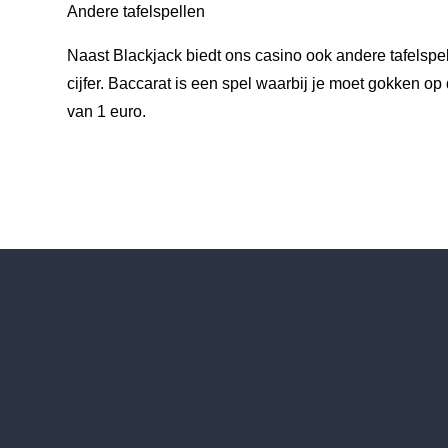
Andere tafelspellen
Naast Blackjack biedt ons casino ook andere tafelspel
cijfer. Baccarat is een spel waarbij je moet gokken 
van 1 euro.