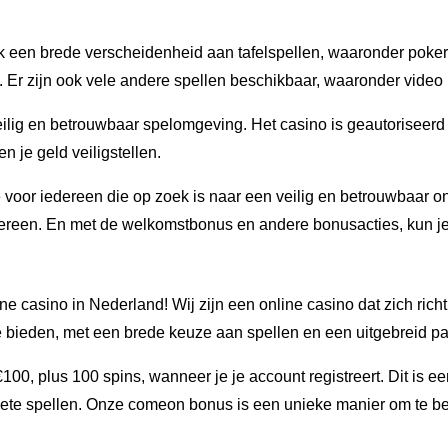
 een brede verscheidenheid aan tafelspellen, waaronder poker,
. Er zijn ook vele andere spellen beschikbaar, waaronder video
ilig en betrouwbaar spelomgeving. Het casino is geautoriseerd
n je geld veiligstellen.
voor iedereen die op zoek is naar een veilig en betrouwbaar 
iedereen. En met de welkomstbonus en andere bonusacties, kun 
e casino in Nederland! Wij zijn een online casino dat zich ric
 te bieden, met een brede keuze aan spellen en een uitgebreid p
0, plus 100 spins, wanneer je je account registreert. Dit is e
riete spellen. Onze comeon bonus is een unieke manier om te b