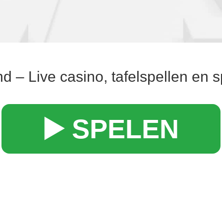
 – Live casino, tafelspellen en 
▶️ SPELEN