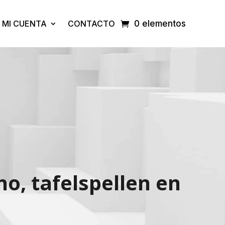
MI CUENTA
CONTACTO
0 elementos
o, tafelspellen en