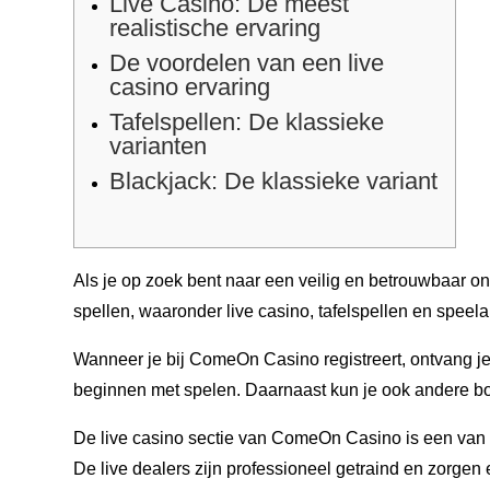
Live Casino: De meest
realistische ervaring
De voordelen van een live
casino ervaring
Tafelspellen: De klassieke
varianten
Blackjack: De klassieke variant
Als je op zoek bent naar een veilig en betrouwbaar on
spellen, waaronder live casino, tafelspellen en spee
Wanneer je bij ComeOn Casino registreert, ontvang j
beginnen met spelen. Daarnaast kun je ook andere b
De live casino sectie van ComeOn Casino is een van d
De live dealers zijn professioneel getraind en zorgen 