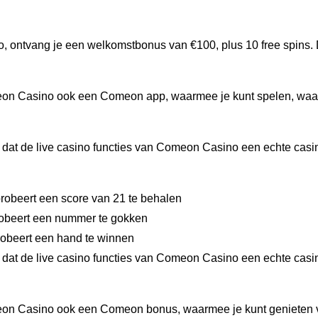
ntvang je een welkomstbonus van €100, plus 10 free spins. Dit 
eon Casino ook een Comeon app, waarmee je kunt spelen, waar 
dat de live casino functies van Comeon Casino een echte casin
probeert een score van 21 te behalen
probeert een nummer te gokken
robeert een hand te winnen
dat de live casino functies van Comeon Casino een echte casin
eon Casino ook een Comeon bonus, waarmee je kunt genieten van