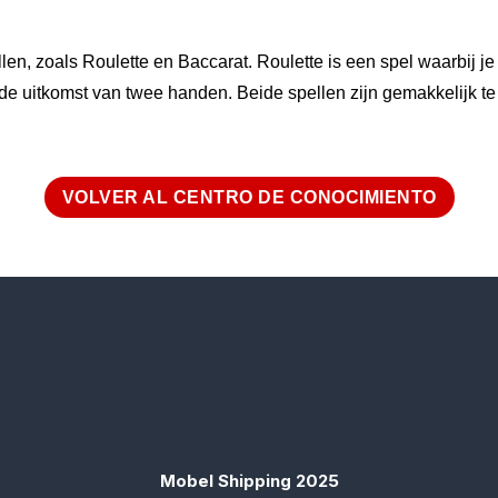
len, zoals Roulette en Baccarat. Roulette is een spel waarbij j
op de uitkomst van twee handen. Beide spellen zijn gemakkelij
VOLVER AL CENTRO DE CONOCIMIENTO
Mobel Shipping 2025