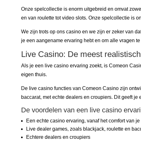
Onze spelcollectie is enorm uitgebreid en omvat zowel
en van roulette tot video slots. Onze spelcollectie is
We zijn trots op ons casino en we zijn er zeker van da
je een aangename ervaring hebt en om alle vragen te
Live Casino: De meest realistisch
Als je een live casino ervaring zoekt, is Comeon Casi
eigen thuis.
De live casino functies van Comeon Casino zijn ontwik
baccarat, met echte dealers en croupiers. Dit geeft je
De voordelen van een live casino ervar
Een echte casino ervaring, vanaf het comfort van je
Live dealer games, zoals blackjack, roulette en bac
Echtere dealers en croupiers