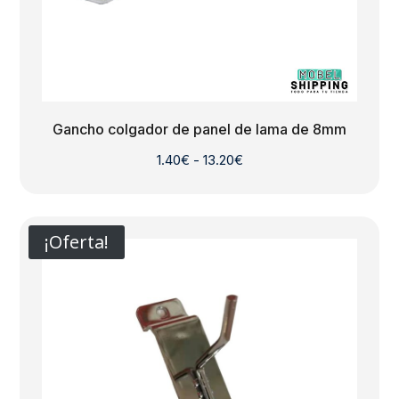
Gancho colgador de panel de lama de 8mm
Rango
1.40
€
-
13.20
€
de
precios:
desde
¡Oferta!
1.40€
hasta
13.20€