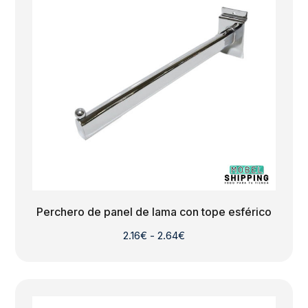
Perchero de panel de lama con tope esférico
Rango
2.16
€
-
2.64
€
de
precios:
desde
2.16€