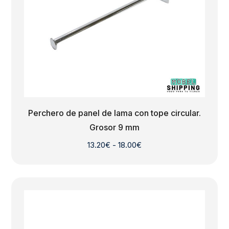
Perchero de panel de lama con tope circular.
Grosor 9 mm
Rango
13.20
€
-
18.00
€
de
precios:
desde
13.20€
hasta
18.00€