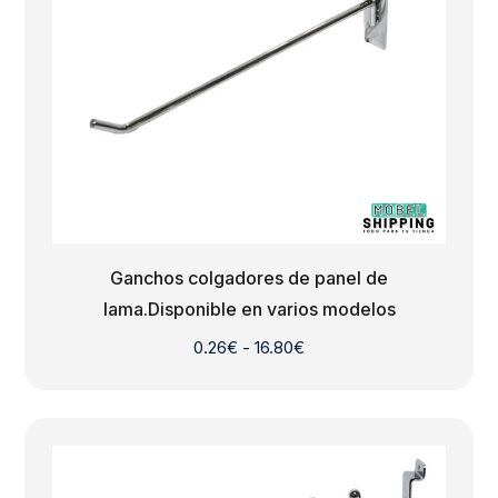
Ganchos colgadores de panel de
lama.Disponible en varios modelos
Rango
0.26
€
-
16.80
€
de
precios:
desde
0.26€
hasta