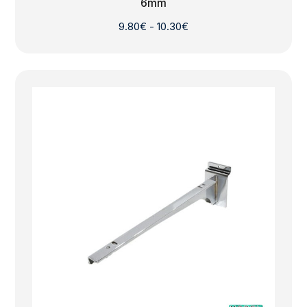
6mm
Rango
9.80
€
-
10.30
€
de
precios:
desde
9.80€
hasta
10.30€