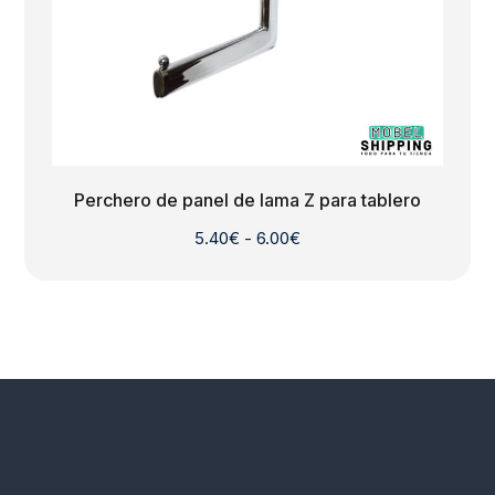
Perchero de panel de lama Z para tablero
Rango
5.40
€
-
6.00
€
de
precios:
desde
5.40€
hasta
6.00€