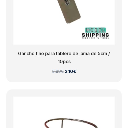
Gancho fino para tablero de lama de 5cm /
10pcs
El
El
2.99
€
2.10
€
precio
precio
original
actual
era:
es:
2.99€.
2.10€.