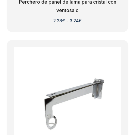
Perchero de panel de lama para cristal con
ventosa o
Rango
2.28
€
-
3.24
€
de
precios:
desde
2.28€
hasta
3.24€