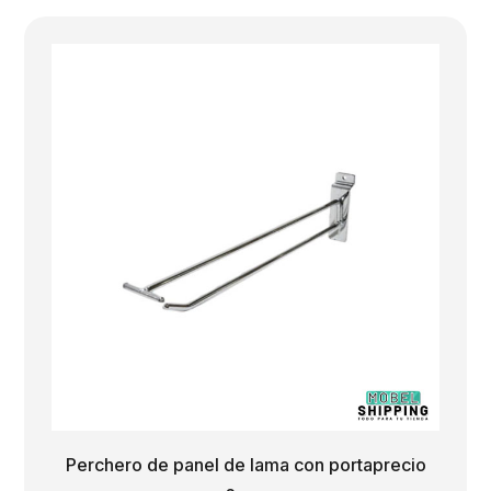
precios:
desde
1.68€
hasta
1.92€
Perchero de panel de lama con portaprecio