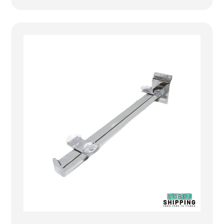
de
precios:
desde
2.04€
hasta
3.00€