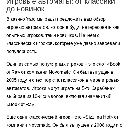
Игровые автоматы: от классики
до новинок
В казино Yard мы рады предложить вам обзор
игровых автоматов, которые будут интересовать как
опытных игроков, так и новичков. Начнем с
классических игроков, которые уже давно завоевали
популярность.
Один из самых популярных игроков – это слот «Book
of Ra» от компании Novomatic. Он был выпущен в
2005 году и с тех пор стал классикой в мире игровых
автоматов. Игроки могут играть на 5-ти барабанах,
выбирая из 10-и символов, включая знаменитый
«Book of Ra».
Еще один классический игрок – это «Sizzling Hot» от
компании Novomatic. Он был выпущен в 2008 году и с