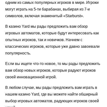
одним из самых популярных игроков в мире. Игроки
могут играть на 5-ти барабанах, выбирая из 7-и
символов, включая знаменитый «Starburst».
В казино Yard мы рады предложить вам обзор
игровых автоматов, которые будут интересовать как
опытных игроков, так и новичков. Начнем с
классических игроков, которые уже давно завоевали
популярность.
Если вы ищете что-то новое, то мы рады предложить
вам обзор новых игроков, которые радуют игроков
своей инновационной игрой.
В любом случае, мы рады предложить вам играть в
нашем казино Yard, где вы можете найти обширный
выбор игровых автоматов, радующих игроков своей