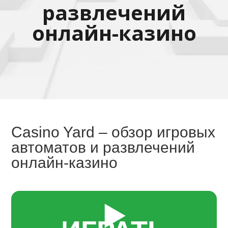
развлечений
онлайн-казино
Casino Yard – обзор игровых
автоматов и развлечений
онлайн-казино
▶️