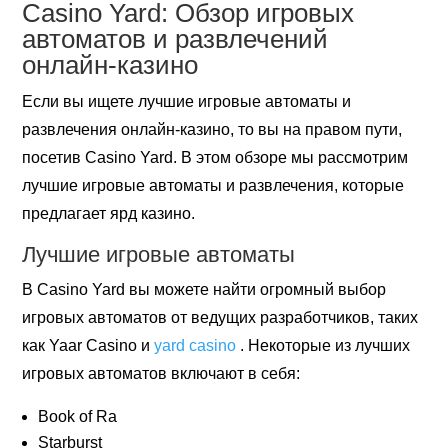
Casino Yard: Обзор игровых
автоматов и развлечений
онлайн-казино
Если вы ищете лучшие игровые автоматы и
развлечения онлайн-казино, то вы на правом пути,
посетив Casino Yard. В этом обзоре мы рассмотрим
лучшие игровые автоматы и развлечения, которые
предлагает ярд казино.
Лучшие игровые автоматы
В Casino Yard вы можете найти огромный выбор
игровых автоматов от ведущих разработчиков, таких
как Yaar Casino и
yard casino
. Некоторые из лучших
игровых автоматов включают в себя:
Book of Ra
Starburst