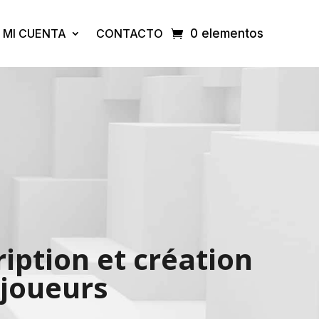
MI CUENTA
CONTACTO
0 elementos
ription et création
 joueurs