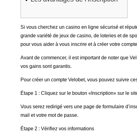
Si vous cherchez un casino en ligne sécurisé et réputé
grande variété de jeux de casino, de loteries et de s
pour vous aider à vous inscrire et à créer votre compt
Avant de commencer, il est important de noter que Velo
vos gains sont garantis.
Pour créer un compte Velobet, vous pouvez suivre ces
Étape 1 : Cliquez sur le bouton «Inscription» sur le s
Vous serez redirigé vers une page de formulaire d’insc
mail et votre mot de passe.
Étape 2 : Vérifiez vos informations