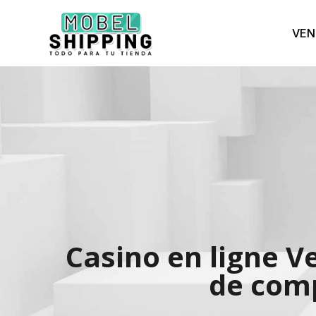
VEN
Casino en ligne Ve
de comp