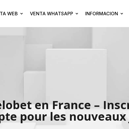
TA WEB
VENTA WHATSAPP
INFORMACION
lobet en France – Insc
te pour les nouveaux