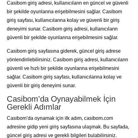
Casibom giriş adresi, kullanıcıların en güncel ve güvenli
bir şekilde oyunlarına erişebilmesini sağlar. Casibom
giriş sayfası, kullanıcılarına kolay ve güvenli bir giriş
deneyimi sunar. Casibom giriş adresi, kullanıcıların
güvenli bir şekilde oyunlarına erişebilmesini sağlar.
Casibom giriş sayfasına giderek, güncel giriş adrese
yönlendirilebilirsiniz. Casibom giriş adresi, kullanıcıların
güvenli ve hızlı bir şekilde oyunlarına erişebilmesini
sağlar. Casibom giriş sayfası, kullanıcılarına kolay ve
güvenli bir giriş deneyimi sunar.
Casibom’da Oynayabilmek İçin
Gerekli Adımlar
Casibom’da oynamak için ilk adım, casibom.com
adresine gidip yeni giriş sayfasına ulaşmak. Bu sayfada,
güncel giriş adresi ve gerekli bilgileri bulabilirsiniz.