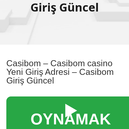
Giriş Güncel
Casibom – Casibom casino
Yeni Giriş Adresi – Casibom
Giriş Güncel
▶️
OYNAMAK