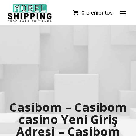
0 elementos
Casibom – Casibom
casino Yeni Giriş
Adresi – Casibom