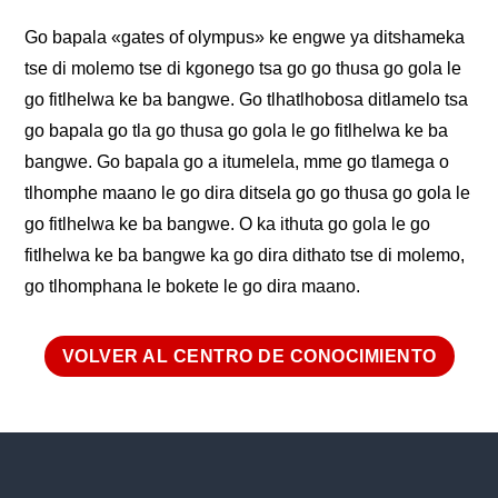
Go bapala «gates of olympus» ke engwe ya ditshameka
tse di molemo tse di kgonego tsa go go thusa go gola le
go fitlhelwa ke ba bangwe. Go tlhatlhobosa ditlamelo tsa
go bapala go tla go thusa go gola le go fitlhelwa ke ba
bangwe. Go bapala go a itumelela, mme go tlamega o
tlhomphe maano le go dira ditsela go go thusa go gola le
go fitlhelwa ke ba bangwe. O ka ithuta go gola le go
fitlhelwa ke ba bangwe ka go dira dithato tse di molemo,
go tlhomphana le bokete le go dira maano.
VOLVER AL CENTRO DE CONOCIMIENTO