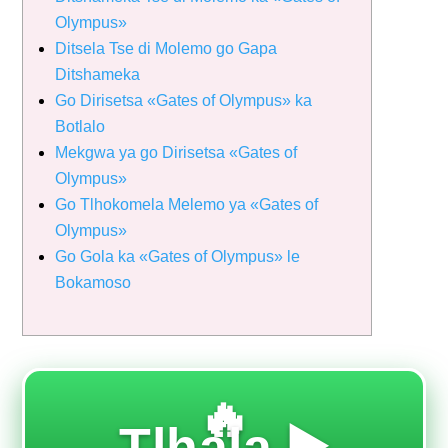
Olympus»
Ditsela Tse di Molemo go Gapa
Ditshameka
Go Dirisetsa «Gates of Olympus» ka
Botlalo
Mekgwa ya go Dirisetsa «Gates of
Olympus»
Go Tlhokomela Melemo ya «Gates of
Olympus»
Go Gola ka «Gates of Olympus» le
Bokamoso
🔥
Tlhala ▶️