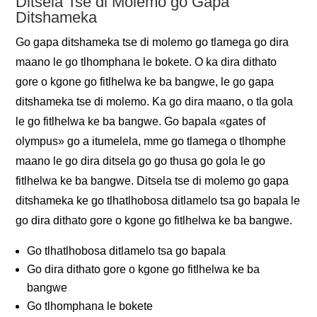
Ditsela Tse di Molemo go Gapa
Ditshameka
Go gapa ditshameka tse di molemo go tlamega go dira
maano le go tlhomphana le bokete. O ka dira dithato
gore o kgone go fitlhelwa ke ba bangwe, le go gapa
ditshameka tse di molemo. Ka go dira maano, o tla gola
le go fitlhelwa ke ba bangwe. Go bapala «gates of
olympus» go a itumelela, mme go tlamega o tlhomphe
maano le go dira ditsela go go thusa go gola le go
fitlhelwa ke ba bangwe. Ditsela tse di molemo go gapa
ditshameka ke go tlhatlhobosa ditlamelo tsa go bapala le
go dira dithato gore o kgone go fitlhelwa ke ba bangwe.
Go tlhatlhobosa ditlamelo tsa go bapala
Go dira dithato gore o kgone go fitlhelwa ke ba
bangwe
Go tlhomphana le bokete