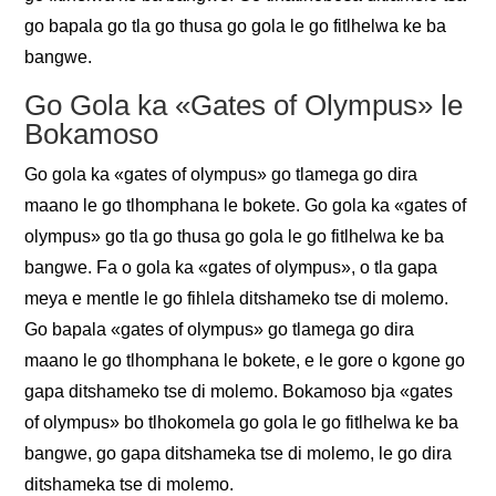
go bapala go tla go thusa go gola le go fitlhelwa ke ba
bangwe.
Go Gola ka «Gates of Olympus» le
Bokamoso
Go gola ka «gates of olympus» go tlamega go dira
maano le go tlhomphana le bokete. Go gola ka «gates of
olympus» go tla go thusa go gola le go fitlhelwa ke ba
bangwe. Fa o gola ka «gates of olympus», o tla gapa
meya e mentle le go fihlela ditshameko tse di molemo.
Go bapala «gates of olympus» go tlamega go dira
maano le go tlhomphana le bokete, e le gore o kgone go
gapa ditshameko tse di molemo. Bokamoso bja «gates
of olympus» bo tlhokomela go gola le go fitlhelwa ke ba
bangwe, go gapa ditshameka tse di molemo, le go dira
ditshameka tse di molemo.