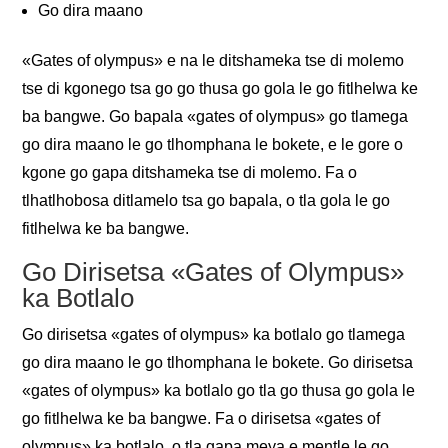
Go dira maano
«Gates of olympus» e na le ditshameka tse di molemo
tse di kgonego tsa go go thusa go gola le go fitlhelwa ke
ba bangwe. Go bapala «gates of olympus» go tlamega
go dira maano le go tlhomphana le bokete, e le gore o
kgone go gapa ditshameka tse di molemo. Fa o
tlhatlhobosa ditlamelo tsa go bapala, o tla gola le go
fitlhelwa ke ba bangwe.
Go Dirisetsa «Gates of Olympus»
ka Botlalo
Go dirisetsa «gates of olympus» ka botlalo go tlamega
go dira maano le go tlhomphana le bokete. Go dirisetsa
«gates of olympus» ka botlalo go tla go thusa go gola le
go fitlhelwa ke ba bangwe. Fa o dirisetsa «gates of
olympus» ka botlalo, o tla gapa meya e mentle le go