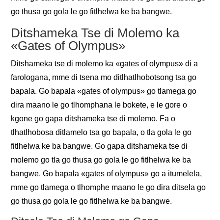
go thusa go gola le go fitlhelwa ke ba bangwe.
Ditshameka Tse di Molemo ka
«Gates of Olympus»
Ditshameka tse di molemo ka «gates of olympus» di a
farologana, mme di tsena mo ditlhatlhobotsong tsa go
bapala. Go bapala «gates of olympus» go tlamega go
dira maano le go tlhomphana le bokete, e le gore o
kgone go gapa ditshameka tse di molemo. Fa o
tlhatlhobosa ditlamelo tsa go bapala, o tla gola le go
fitlhelwa ke ba bangwe. Go gapa ditshameka tse di
molemo go tla go thusa go gola le go fitlhelwa ke ba
bangwe. Go bapala «gates of olympus» go a itumelela,
mme go tlamega o tlhomphe maano le go dira ditsela go
go thusa go gola le go fitlhelwa ke ba bangwe.