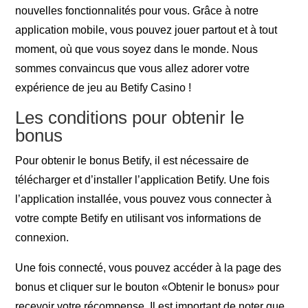
nouvelles fonctionnalités pour vous. Grâce à notre
application mobile, vous pouvez jouer partout et à tout
moment, où que vous soyez dans le monde. Nous
sommes convaincus que vous allez adorer votre
expérience de jeu au Betify Casino !
Les conditions pour obtenir le
bonus
Pour obtenir le bonus Betify, il est nécessaire de
télécharger et d’installer l’application Betify. Une fois
l’application installée, vous pouvez vous connecter à
votre compte Betify en utilisant vos informations de
connexion.
Une fois connecté, vous pouvez accéder à la page des
bonus et cliquer sur le bouton «Obtenir le bonus» pour
recevoir votre récompense. Il est important de noter que