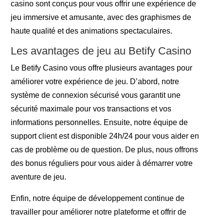
casino sont conçus pour vous offrir une expérience de
jeu immersive et amusante, avec des graphismes de
haute qualité et des animations spectaculaires.
Les avantages de jeu au Betify Casino
Le Betify Casino vous offre plusieurs avantages pour
améliorer votre expérience de jeu. D’abord, notre
système de connexion sécurisé vous garantit une
sécurité maximale pour vos transactions et vos
informations personnelles. Ensuite, notre équipe de
support client est disponible 24h/24 pour vous aider en
cas de problème ou de question. De plus, nous offrons
des bonus réguliers pour vous aider à démarrer votre
aventure de jeu.
Enfin, notre équipe de développement continue de
travailler pour améliorer notre plateforme et offrir de