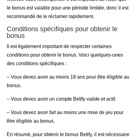
le bonus est valable pour une période limitée, donc il est
recommandé de le réclamer rapidement.
Conditions spécifiques pour obtenir le
bonus
Il est également important de respecter certaines
conditions pour obtenir le bonus. Voici quelques-unes
des conditions spécifiques :
– Vous devez avoir au moins 18 ans pour être éligible au
bonus.
– Vous devez avoir un compte Betify valide et actif.
– Vous devez avoir fait au moins une mise de jeu pour
être éligible au bonus.
En résumé, pour obtenir le bonus Betify, il est nécessaire