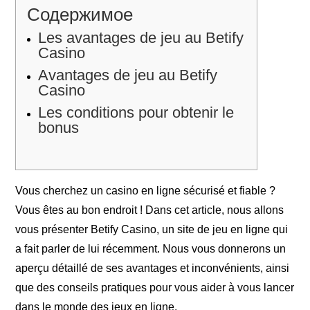
Содержимое
Les avantages de jeu au Betify
Casino
Avantages de jeu au Betify
Casino
Les conditions pour obtenir le
bonus
Vous cherchez un casino en ligne sécurisé et fiable ?
Vous êtes au bon endroit ! Dans cet article, nous allons
vous présenter Betify Casino, un site de jeu en ligne qui
a fait parler de lui récemment. Nous vous donnerons un
aperçu détaillé de ses avantages et inconvénients, ainsi
que des conseils pratiques pour vous aider à vous lancer
dans le monde des jeux en ligne.