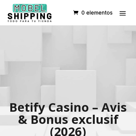
0 elementos
Betify Casino – Avis
& Bonus exclusif
(2026)