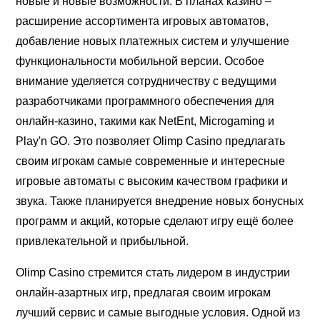
новые и новые возможности. В планах казино –
расширение ассортимента игровых автоматов,
добавление новых платежных систем и улучшение
функциональности мобильной версии. Особое
внимание уделяется сотрудничеству с ведущими
разработчиками программного обеспечения для
онлайн-казино, такими как NetEnt, Microgaming и
Play'n GO. Это позволяет Olimp Casino предлагать
своим игрокам самые современные и интересные
игровые автоматы с высоким качеством графики и
звука. Также планируется внедрение новых бонусных
программ и акций, которые сделают игру ещё более
привлекательной и прибыльной.
Olimp Casino стремится стать лидером в индустрии
онлайн-азартных игр, предлагая своим игрокам
лучший сервис и самые выгодные условия. Одной из