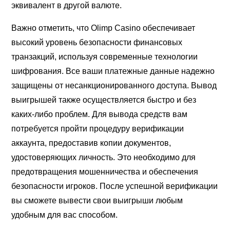
эквивалент в другой валюте.
Важно отметить, что Olimp Casino обеспечивает
высокий уровень безопасности финансовых
транзакций, используя современные технологии
шифрования. Все ваши платежные данные надежно
защищены от несанкционированного доступа. Вывод
выигрышей также осуществляется быстро и без
каких-либо проблем. Для вывода средств вам
потребуется пройти процедуру верификации
аккаунта, предоставив копии документов,
удостоверяющих личность. Это необходимо для
предотвращения мошенничества и обеспечения
безопасности игроков. После успешной верификации
вы сможете вывести свои выигрыши любым
удобным для вас способом.