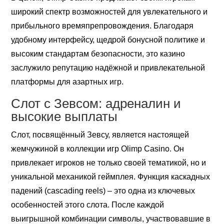
широкий спектр возможностей для увлекательного и
прибыльного времяпрепровождения. Благодаря
удобному интерфейсу, щедрой бонусной политике и
высоким стандартам безопасности, это казино
заслужило репутацию надёжной и привлекательной
платформы для азартных игр.
Слот с Зевсом: адреналин и
высокие выплаты
Слот, посвящённый Зевсу, является настоящей
жемчужиной в коллекции игр Olimp Casino. Он
привлекает игроков не только своей тематикой, но и
уникальной механикой геймплея. Функция каскадных
падений (cascading reels) – это одна из ключевых
особенностей этого слота. После каждой
выигрышной комбинации символы, участвовавшие в