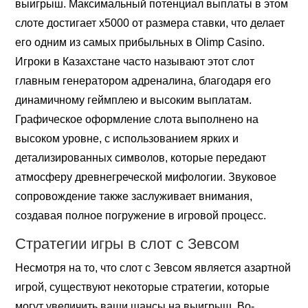
выигрыш. Максимальный потенциал выплаты в этом
слоте достигает x5000 от размера ставки, что делает
его одним из самых прибыльных в Olimp Casino.
Игроки в Казахстане часто называют этот слот
главным генератором адреналина, благодаря его
динамичному геймплею и высоким выплатам.
Графическое оформление слота выполнено на
высоком уровне, с использованием ярких и
детализированных символов, которые передают
атмосферу древнегреческой мифологии. Звуковое
сопровождение также заслуживает внимания,
создавая полное погружение в игровой процесс.
Стратегии игры в слот с Зевсом
Несмотря на то, что слот с Зевсом является азартной
игрой, существуют некоторые стратегии, которые
могут увеличить ваши шансы на выигрыш. Во-