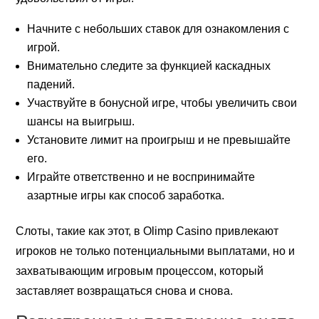
Начните с небольших ставок для ознакомления с
игрой.
Внимательно следите за функцией каскадных
падений.
Участвуйте в бонусной игре, чтобы увеличить свои
шансы на выигрыш.
Установите лимит на проигрыш и не превышайте
его.
Играйте ответственно и не воспринимайте
азартные игры как способ заработка.
Слоты, такие как этот, в Olimp Casino привлекают
игроков не только потенциальными выплатами, но и
захватывающим игровым процессом, который
заставляет возвращаться снова и снова.