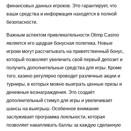
финансовых данных игроков. Это гарантирует, что
ваши средства и информация находятся в полной
безопасности.
Важным аспектом привлекательности Olimp Casino
является его щедрая бонусная политика. Новые
игроки могут рассчитывать на приветственный бонус,
который позволяет увеличить свой первый депозит и
получить дополнительные средства для игры. Кроме
того, казино регулярно проводит различные акции и
турниры, в которых можно выиграть ценные призы и
денежные вознаграждения. Это создаёт
дополнительный стимул для игры и увеличивает
шансы на выигрыш. Особенное внимание
заслуживает программа лояльности, которая
позволяет накапливать баллы за каждую сделанную