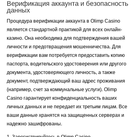
Верификация аккаунта и безопасность
данных
Процедура верификации аккаунта в Olimp Casino
является стандартной практикой для всех онлайн-
казино. Она необходима для подтверждения вашей
личности и предотвращения мошенничества. Для
верификации вам потребуется предоставить копию
паспорта, водительского удостоверения или другого
документа, удостоверяющего личность, а также
документ, подтверждающий ваш адрес проживания
(например, счет за коммунальные услуги). Olimp
Casino гарантирует конфиденциальность ваших
личных данных и не передает их третьим лицам. Все
ваши данные хранятся на защищенных серверах и
надежно зашифрованы.
Зарегистрируйтесь в Olimp Casino.