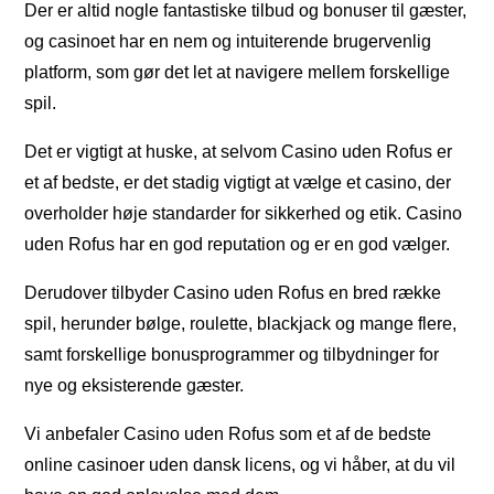
Der er altid nogle fantastiske tilbud og bonuser til gæster,
og casinoet har en nem og intuiterende brugervenlig
platform, som gør det let at navigere mellem forskellige
spil.
Det er vigtigt at huske, at selvom Casino uden Rofus er
et af bedste, er det stadig vigtigt at vælge et casino, der
overholder høje standarder for sikkerhed og etik. Casino
uden Rofus har en god reputation og er en god vælger.
Derudover tilbyder Casino uden Rofus en bred række
spil, herunder bølge, roulette, blackjack og mange flere,
samt forskellige bonusprogrammer og tilbydninger for
nye og eksisterende gæster.
Vi anbefaler Casino uden Rofus som et af de bedste
online casinoer uden dansk licens, og vi håber, at du vil