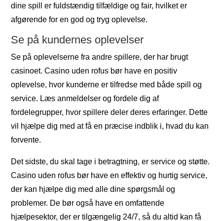
dine spill er fuldstændig tilfældige og fair, hvilket er
afgørende for en god og tryg oplevelse.
Se på kundernes oplevelser
Se på oplevelserne fra andre spillere, der har brugt
casinoet. Casino uden rofus bør have en positiv
oplevelse, hvor kunderne er tilfredse med både spill og
service. Læs anmeldelser og fordele dig af
fordelegrupper, hvor spillere deler deres erfaringer. Dette
vil hjælpe dig med at få en præcise indblik i, hvad du kan
forvente.
Det sidste, du skal tage i betragtning, er service og støtte.
Casino uden rofus bør have en effektiv og hurtig service,
der kan hjælpe dig med alle dine spørgsmål og
problemer. De bør også have en omfattende
hjælpesektor, der er tilgængelig 24/7, så du altid kan få