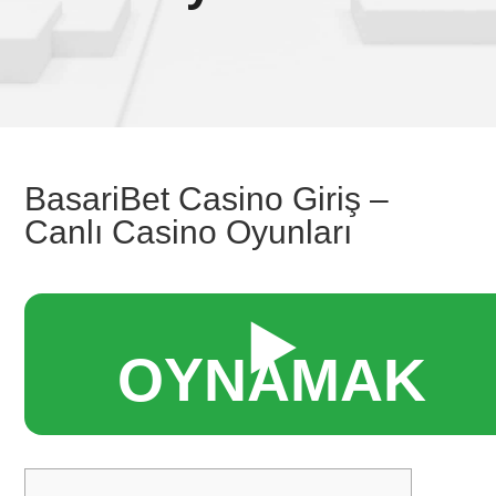
BasariBet Casino Giriş –
Canlı Casino Oyunları
▶️
OYNAMAK