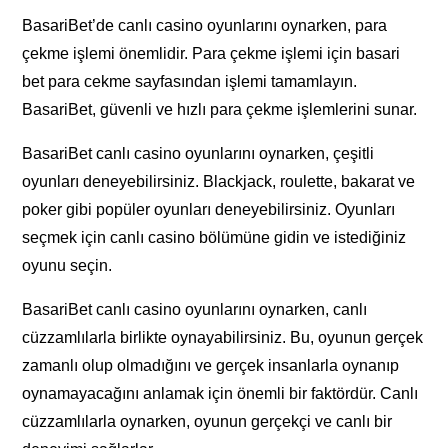
BasariBet’de canlı casino oyunlarını oynarken, para
çekme işlemi önemlidir. Para çekme işlemi için basari
bet para cekme sayfasından işlemi tamamlayın.
BasariBet, güvenli ve hızlı para çekme işlemlerini sunar.
BasariBet canlı casino oyunlarını oynarken, çeşitli
oyunları deneyebilirsiniz. Blackjack, roulette, bakarat ve
poker gibi popüler oyunları deneyebilirsiniz. Oyunları
seçmek için canlı casino bölümüne gidin ve istediğiniz
oyunu seçin.
BasariBet canlı casino oyunlarını oynarken, canlı
cüzzamlılarla birlikte oynayabilirsiniz. Bu, oyunun gerçek
zamanlı olup olmadığını ve gerçek insanlarla oynanıp
oynamayacağını anlamak için önemli bir faktördür. Canlı
cüzzamlılarla oynarken, oyunun gerçekçi ve canlı bir