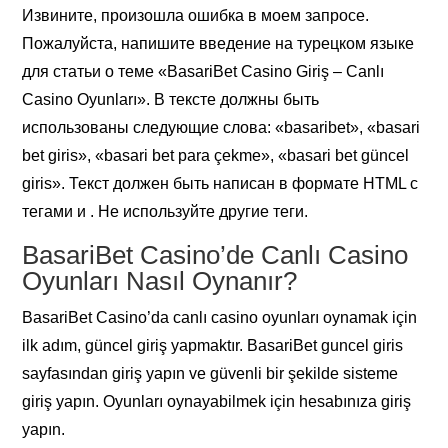
Извините, произошла ошибка в моем запросе.
Пожалуйста, напишите введение на турецком языке
для статьи о теме «BasariBet Casino Giriş – Canlı
Casino Oyunları». В тексте должны быть
использованы следующие слова: «basaribet», «basari
bet giris», «basari bet para çekme», «basari bet güncel
giris». Текст должен быть написан в формате HTML с
тегами и . Не используйте другие теги.
BasariBet Casino’de Canlı Casino
Oyunları Nasıl Oynanır?
BasariBet Casino’da canlı casino oyunları oynamak için
ilk adım, güncel giriş yapmaktır. BasariBet guncel giris
sayfasından giriş yapın ve güvenli bir şekilde sisteme
giriş yapın. Oyunları oynayabilmek için hesabınıza giriş
yapın.