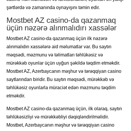
şərtlərdə və zamanında oynayışını təmin edir.
Mostbet AZ casino-da qazanmaq
üçün nəzərə alınmalıdırı xassələr
Mostbet AZ casino-da qazanmaq üçün ilk nəzərə
alınmalıdırı xassələrə aid məlumatlar var. Bu saytın
məqsədi, məzmunu və təlimatları təhlükəsiz və
mürəkkəb oyunlar üçün uyğun şəkildə təqdim etməkdir.
Mostbet AZ, Azerbaycanın məşhur və tərəqqiyan casino
saytlarından biridir. Bu saytın məqsədi, mürəkkəb və
təhlükəsiz oyunlarla müraciət edən məzmunu təqdim
etməkdir.
Mostbet AZ casino-da qazanmaq üçün, ilk olaraq, saytın
təhlükəsizliyi və mürəkkəbliyi dəqiqləndirilməlidir.
Mostbet, Azerbaycanın məşhur və tərəqqiyan casino