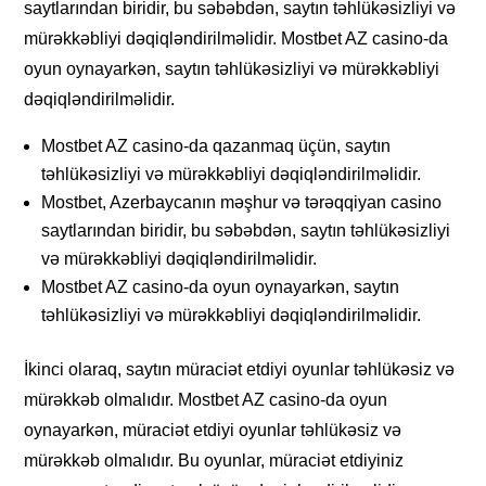
saytlarından biridir, bu səbəbdən, saytın təhlükəsizliyi və
mürəkkəbliyi dəqiqləndirilməlidir. Mostbet AZ casino-da
oyun oynayarkən, saytın təhlükəsizliyi və mürəkkəbliyi
dəqiqləndirilməlidir.
Mostbet AZ casino-da qazanmaq üçün, saytın
təhlükəsizliyi və mürəkkəbliyi dəqiqləndirilməlidir.
Mostbet, Azerbaycanın məşhur və tərəqqiyan casino
saytlarından biridir, bu səbəbdən, saytın təhlükəsizliyi
və mürəkkəbliyi dəqiqləndirilməlidir.
Mostbet AZ casino-da oyun oynayarkən, saytın
təhlükəsizliyi və mürəkkəbliyi dəqiqləndirilməlidir.
İkinci olaraq, saytın müraciət etdiyi oyunlar təhlükəsiz və
mürəkkəb olmalıdır. Mostbet AZ casino-da oyun
oynayarkən, müraciət etdiyi oyunlar təhlükəsiz və
mürəkkəb olmalıdır. Bu oyunlar, müraciət etdiyiniz