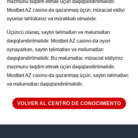
məzmunu təqdim etmək üçün dəqiqləndirilməlidir.
Mostbet AZ casino-da qazanmaq üçün, müraciət etdiyi
oyunlar təhlükəsiz və mürəkkəb olmalıdır.
Üçüncü olaraq, saytın təlimatları və məlumatları
dəqiqləndirilməlidir. Mostbet AZ casino-da oyun
oynayarkən, saytın təlimatları və məlumatları
dəqiqləndirilməlidir. Bu məlumatlar, müraciət etdiyiniz
məzmunu təqdim etmək üçün dəqiqləndirilməlidir.
Mostbet AZ casino-da qazanmaq üçün, saytın təlimatları
və məlumatları dəqiqləndirilməlidir.
VOLVER AL CENTRO DE CONOCIMIENTO