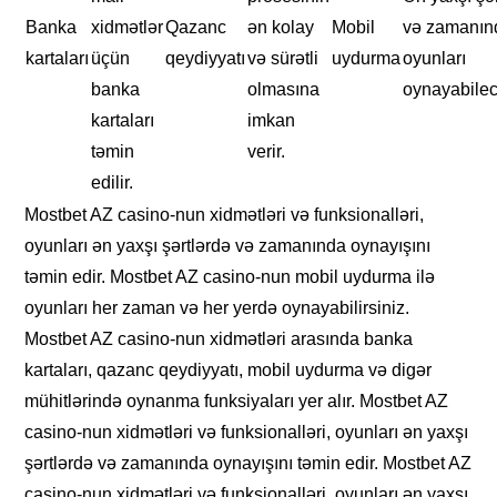
Banka
xidmətlər
Qazanc
ən kolay
Mobil
və zamanın
kartaları
üçün
qeydiyyatı
və sürətli
uydurma
oyunları
banka
olmasına
oynayabilec
kartaları
imkan
təmin
verir.
edilir.
Mostbet AZ casino-nun xidmətləri və funksionalləri,
oyunları ən yaxşı şərtlərdə və zamanında oynayışını
təmin edir. Mostbet AZ casino-nun mobil uydurma ilə
oyunları her zaman və her yerdə oynayabilirsiniz.
Mostbet AZ casino-nun xidmətləri arasında banka
kartaları, qazanc qeydiyyatı, mobil uydurma və digər
mühitlərində oynanma funksiyaları yer alır. Mostbet AZ
casino-nun xidmətləri və funksionalləri, oyunları ən yaxşı
şərtlərdə və zamanında oynayışını təmin edir. Mostbet AZ
casino-nun xidmətləri və funksionalləri, oyunları ən yaxşı