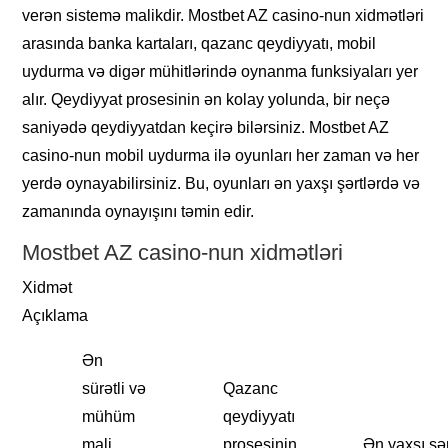
verən sistemə malikdir. Mostbet AZ casino-nun xidmətləri
arasında banka kartaları, qazanc qeydiyyatı, mobil
uydurma və digər mühitlərində oynanma funksiyaları yer
alır. Qeydiyyat prosesinin ən kolay yolunda, bir neçə
saniyədə qeydiyyatdan keçirə bilərsiniz. Mostbet AZ
casino-nun mobil uydurma ilə oyunları her zaman və her
yerdə oynayabilirsiniz. Bu, oyunları ən yaxşı şərtlərdə və
zamanında oynayışını təmin edir.
Mostbet AZ casino-nun xidmətləri
Xidmət
Açıklama
Ən
sürətli və
Qazanc
mühüm
qeydiyyatı
mali
prosesinin
Ən yaxşı şə