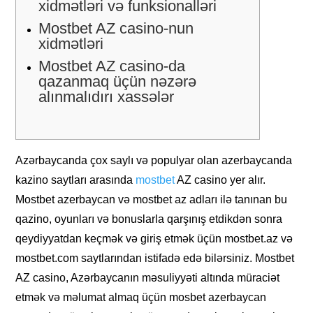
xidmətləri və funksionalləri
Mostbet AZ casino-nun
xidmətləri
Mostbet AZ casino-da
qazanmaq üçün nəzərə
alınmalıdırı xassələr
Azərbaycanda çox saylı və populyar olan azerbaycanda
kazino saytları arasında
mostbet
AZ casino yer alır.
Mostbet azerbaycan və mostbet az adları ilə tanınan bu
qazino, oyunları və bonuslarla qarşınış etdikdən sonra
qeydiyyatdan keçmək və giriş etmək üçün mostbet.az və
mostbet.com saytlarından istifadə edə bilərsiniz. Mostbet
AZ casino, Azərbaycanın məsuliyyəti altında müraciət
etmək və məlumat almaq üçün mosbet azerbaycan