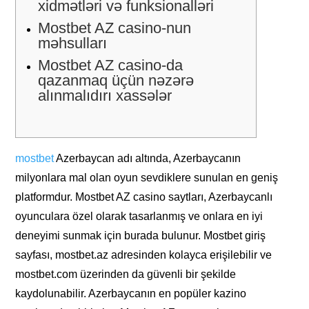
xidmətləri və funksionalləri
Mostbet AZ casino-nun
məhsulları
Mostbet AZ casino-da
qazanmaq üçün nəzərə
alınmalıdırı xassələr
mostbet
Azerbaycan adı altında, Azerbaycanın
milyonlara mal olan oyun sevdiklere sunulan en geniş
platformdur. Mostbet AZ casino saytları, Azerbaycanlı
oyunculara özel olarak tasarlanmış ve onlara en iyi
deneyimi sunmak için burada bulunur. Mostbet giriş
sayfası, mostbet.az adresinden kolayca erişilebilir ve
mostbet.com üzerinden da güvenli bir şekilde
kaydolunabilir. Azerbaycanın en popüler kazino