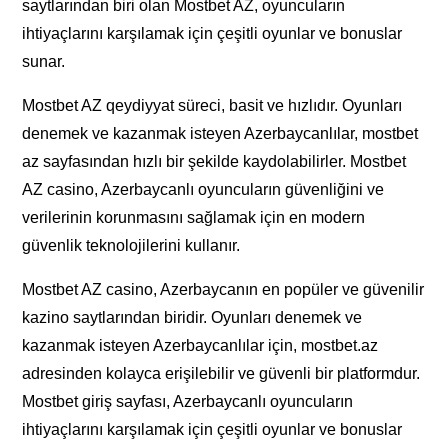
saytlarından biri olan Mostbet AZ, oyuncuların
ihtiyaçlarını karşılamak için çeşitli oyunlar ve bonuslar
sunar.
Mostbet AZ qeydiyyat süreci, basit ve hızlıdır. Oyunları
denemek ve kazanmak isteyen Azerbaycanlılar, mostbet
az sayfasından hızlı bir şekilde kaydolabilirler. Mostbet
AZ casino, Azerbaycanlı oyuncuların güvenliğini ve
verilerinin korunmasını sağlamak için en modern
güvenlik teknolojilerini kullanır.
Mostbet AZ casino, Azerbaycanın en popüler ve güvenilir
kazino saytlarından biridir. Oyunları denemek ve
kazanmak isteyen Azerbaycanlılar için, mostbet.az
adresinden kolayca erişilebilir ve güvenli bir platformdur.
Mostbet giriş sayfası, Azerbaycanlı oyuncuların
ihtiyaçlarını karşılamak için çeşitli oyunlar ve bonuslar