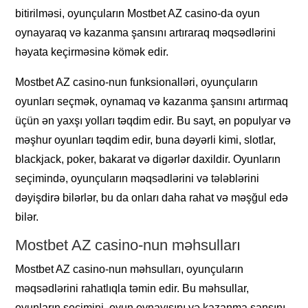
bitirilməsi, oyunçuların Mostbet AZ casino-da oyun
oynayaraq və kazanma şansını artıraraq məqsədlərini
həyata keçirməsinə kömək edir.
Mostbet AZ casino-nun funksionalləri, oyunçuların
oyunları seçmək, oynamaq və kazanma şansını artırmaq
üçün ən yaxşı yolları təqdim edir. Bu sayt, ən populyar və
məşhur oyunları təqdim edir, buna dəyərli kimi, slotlar,
blackjack, poker, bakarat və digərlər daxildir. Oyunların
seçimində, oyunçuların məqsədlərini və tələblərini
dəyişdirə bilərlər, bu da onları daha rahat və məşğul edə
bilər.
Mostbet AZ casino-nun məhsulları
Mostbet AZ casino-nun məhsulları, oyunçuların
məqsədlərini rahatlıqla təmin edir. Bu məhsullar,
oyunların seçimini, oyun oynayışını və kazanma şansını