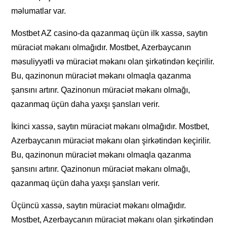
məlumatlar var.
Mostbet AZ casino-da qazanmaq üçün ilk xassə, saytın
müraciət məkanı olmağıdır. Mostbet, Azerbaycanın
məsuliyyətli və müraciət məkanı olan şirkətindən keçirilir.
Bu, qazinonun müraciət məkanı olmaqla qazanma
şansını artırır. Qazinonun müraciət məkanı olmağı,
qazanmaq üçün daha yaxşı şansları verir.
İkinci xassə, saytın müraciət məkanı olmağıdır. Mostbet,
Azerbaycanın müraciət məkanı olan şirkətindən keçirilir.
Bu, qazinonun müraciət məkanı olmaqla qazanma
şansını artırır. Qazinonun müraciət məkanı olmağı,
qazanmaq üçün daha yaxşı şansları verir.
Üçüncü xassə, saytın müraciət məkanı olmağıdır.
Mostbet, Azerbaycanın müraciət məkanı olan şirkətindən