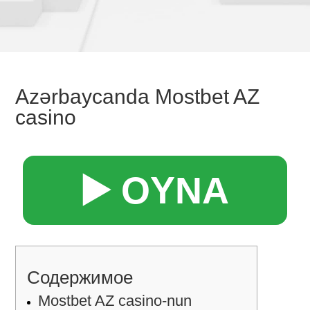
Azərbaycanda Mostbet AZ
casino
▶️ OYNA
Содержимое
Mostbet AZ casino-nun