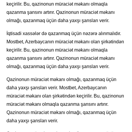
keçirilir. Bu, qazinonun müraciət məkanı olmaqla
qazanma şansını artırır. Qazinonun müraciət məkanı
olmağı, qazanmaq üçün daha yaxşı şansları verir.
İqtisadi xassələr də qazanmaq üçün nəzərə alınmalıdır.
Mostbet, Azerbaycanın müraciət məkanı olan şirkətindən
keçirilir. Bu, qazinonun müraciət məkanı olmaqla
qazanma şansını artırır. Qazinonun müraciət məkanı
olmağı, qazanmaq üçün daha yaxşı şansları verir.
Qazinonun müraciət məkanı olmağı, qazanmaq üçün
daha yaxşı şansları verir. Mostbet, Azerbaycanın
müraciət məkanı olan şirkətindən keçirilir. Bu, qazinonun
müraciət məkanı olmaqla qazanma şansını artırır.
Qazinonun müraciət məkanı olmağı, qazanmaq üçün
daha yaxşı şansları verir.