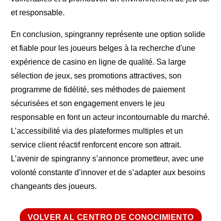
et responsable.
En conclusion, spingranny représente une option solide
et fiable pour les joueurs belges à la recherche d'une
expérience de casino en ligne de qualité. Sa large
sélection de jeux, ses promotions attractives, son
programme de fidélité, ses méthodes de paiement
sécurisées et son engagement envers le jeu
responsable en font un acteur incontournable du marché.
L’accessibilité via des plateformes multiples et un
service client réactif renforcent encore son attrait.
L’avenir de spingranny s’annonce prometteur, avec une
volonté constante d’innover et de s’adapter aux besoins
changeants des joueurs.
VOLVER AL CENTRO DE CONOCIMIENTO