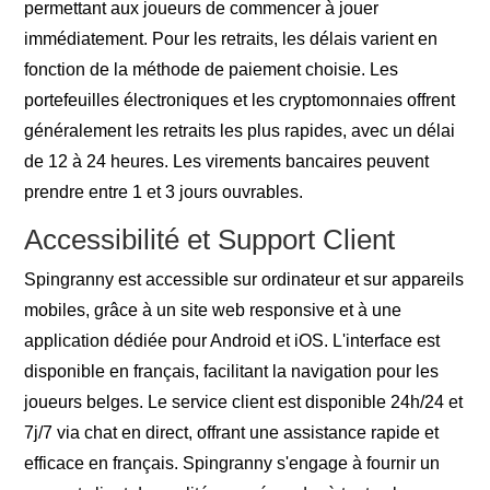
permettant aux joueurs de commencer à jouer
immédiatement. Pour les retraits, les délais varient en
fonction de la méthode de paiement choisie. Les
portefeuilles électroniques et les cryptomonnaies offrent
généralement les retraits les plus rapides, avec un délai
de 12 à 24 heures. Les virements bancaires peuvent
prendre entre 1 et 3 jours ouvrables.
Accessibilité et Support Client
Spingranny est accessible sur ordinateur et sur appareils
mobiles, grâce à un site web responsive et à une
application dédiée pour Android et iOS. L'interface est
disponible en français, facilitant la navigation pour les
joueurs belges. Le service client est disponible 24h/24 et
7j/7 via chat en direct, offrant une assistance rapide et
efficace en français. Spingranny s'engage à fournir un