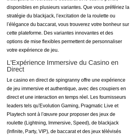
disponibles en plusieurs variantes. Que vous préfériez la
stratégie du blackjack, l'excitation de la roulette ou
l'élégance du baccarat, vous trouverez votre bonheur sur
cette plateforme. Des variantes innovantes et des
options de mise flexibles permettent de personnaliser
votre expérience de jeu.
L'Expérience Immersive du Casino en
Direct
Le casino en direct de spingranny offre une expérience
de jeu immersive et authentique, avec des croupiers en
direct et une interaction en temps réel. Les fournisseurs
leaders tels qu'Evolution Gaming, Pragmatic Live et
Playtech sont à l'œuvre pour proposer des jeux de
roulette (Lightning, Immersive, Speed), de blackjack
(Infinite, Party, VIP), de baccarat et des jeux télévisés