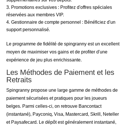
Promotions exclusives : Profitez d'offres spéciales
réservées aux membres VIP.
Gestionnaire de compte personnel : Bénéficiez d'un
support personnalisé.
Le programme de fidélité de spingranny est un excellent
moyen de maximiser vos gains et de profiter d'une
expérience de jeu plus enrichissante.
Les Méthodes de Paiement et les
Retraits
Spingranny propose une large gamme de méthodes de
paiement sécurisées et pratiques pour les joueurs
belges. Parmi celles-ci, on retrouve Bancontact
(instantané), Payconiq, Visa, Mastercard, Skrill, Neteller
et Paysafecard. Le dépôt est généralement instantané,