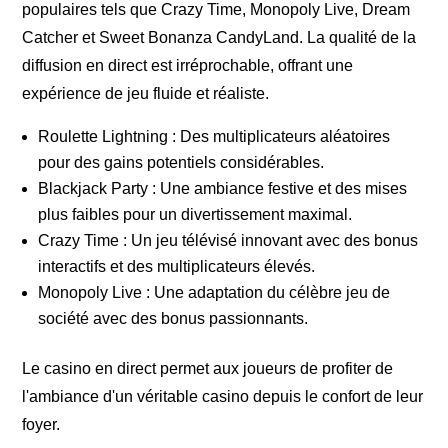
populaires tels que Crazy Time, Monopoly Live, Dream
Catcher et Sweet Bonanza CandyLand. La qualité de la
diffusion en direct est irréprochable, offrant une
expérience de jeu fluide et réaliste.
Roulette Lightning : Des multiplicateurs aléatoires
pour des gains potentiels considérables.
Blackjack Party : Une ambiance festive et des mises
plus faibles pour un divertissement maximal.
Crazy Time : Un jeu télévisé innovant avec des bonus
interactifs et des multiplicateurs élevés.
Monopoly Live : Une adaptation du célèbre jeu de
société avec des bonus passionnants.
Le casino en direct permet aux joueurs de profiter de
l'ambiance d'un véritable casino depuis le confort de leur
foyer.