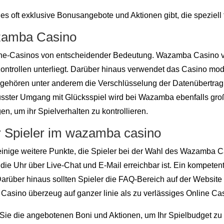
es oft exklusive Bonusangebote und Aktionen gibt, die speziell 
azamba Casino
line-Casinos von entscheidender Bedeutung. Wazamba Casino ver
 Kontrollen unterliegt. Darüber hinaus verwendet das Casino 
zu gehören unter anderem die Verschlüsselung der Datenübert
ster Umgang mit Glücksspiel wird bei Wazamba ebenfalls großg
en, um ihr Spielverhalten zu kontrollieren.
ür Spieler im wazamba casino
nige weitere Punkte, die Spieler bei der Wahl des Wazamba Casi
 Uhr über Live-Chat und E-Mail erreichbar ist. Ein kompetenter
Darüber hinaus sollten Spieler die FAQ-Bereich auf der Website 
Casino überzeug auf ganzer linie als zu verlässiges Online Cas
 Sie die angebotenen Boni und Aktionen, um Ihr Spielbudget z