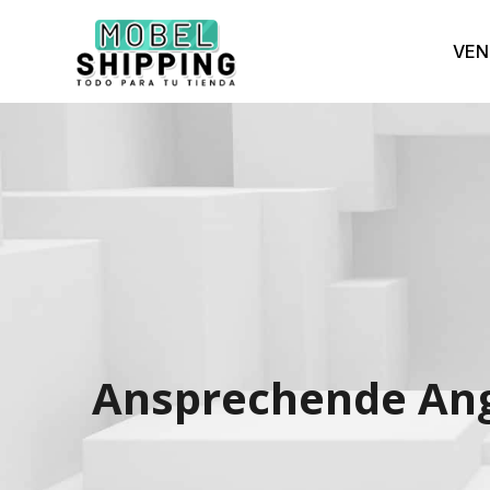
VEN
Ansprechende Ang