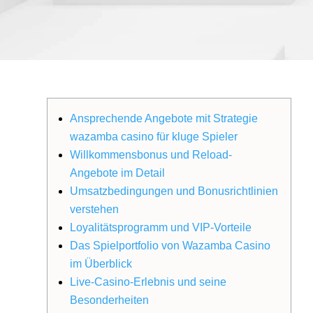
Ansprechende Angebote mit Strategie
wazamba casino für kluge Spieler
Willkommensbonus und Reload-
Angebote im Detail
Umsatzbedingungen und Bonusrichtlinien
verstehen
Loyalitätsprogramm und VIP-Vorteile
Das Spielportfolio von Wazamba Casino
im Überblick
Live-Casino-Erlebnis und seine
Besonderheiten