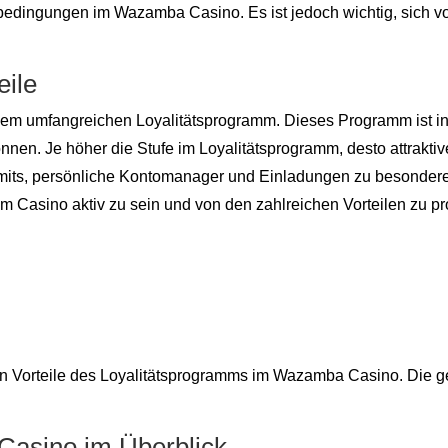
sbedingungen im Wazamba Casino. Es ist jedoch wichtig, sich 
eile
em umfangreichen Loyalitätsprogramm. Dieses Programm ist in v
können. Je höher die Stufe im Loyalitätsprogramm, desto attrakti
imits, persönliche Kontomanager und Einladungen zu besonder
m Casino aktiv zu sein und von den zahlreichen Vorteilen zu pro
tigen Vorteile des Loyalitätsprogramms im Wazamba Casino. Die
Casino im Überblick