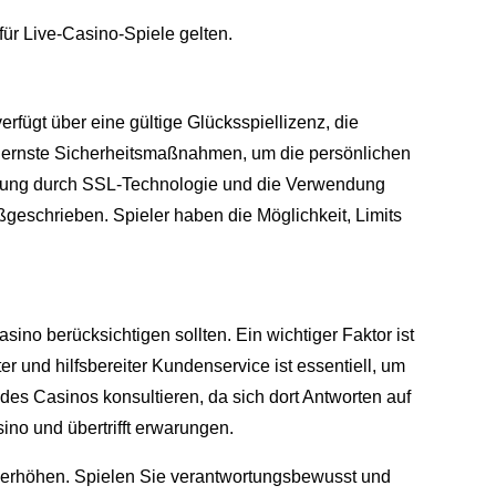
für Live-Casino-Spiele gelten.
fügt über eine gültige Glücksspiellizenz, die
modernste Sicherheitsmaßnahmen, um die persönlichen
ragung durch SSL-Technologie und die Verwendung
eschrieben. Spieler haben die Möglichkeit, Limits
no berücksichtigen sollten. Ein wichtiger Faktor ist
 und hilfsbereiter Kundenservice ist essentiell, um
des Casinos konsultieren, da sich dort Antworten auf
ino und übertrifft erwarungen.
u erhöhen. Spielen Sie verantwortungsbewusst und