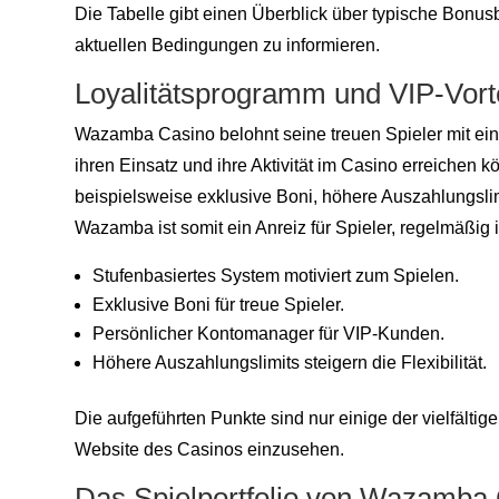
Die Tabelle gibt einen Überblick über typische Bonu
aktuellen Bedingungen zu informieren.
Loyalitätsprogramm und VIP-Vort
Wazamba Casino belohnt seine treuen Spieler mit ein
ihren Einsatz und ihre Aktivität im Casino erreichen 
beispielsweise exklusive Boni, höhere Auszahlungsl
Wazamba ist somit ein Anreiz für Spieler, regelmäßig i
Stufenbasiertes System motiviert zum Spielen.
Exklusive Boni für treue Spieler.
Persönlicher Kontomanager für VIP-Kunden.
Höhere Auszahlungslimits steigern die Flexibilität.
Die aufgeführten Punkte sind nur einige der vielfäl
Website des Casinos einzusehen.
Das Spielportfolio von Wazamba 