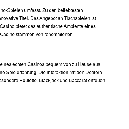
ino-Spielen umfasst. Zu den beliebtesten
ovative Titel. Das Angebot an Tischspielen ist
-Casino bietet das authentische Ambiente eines
mba Casino stammen von renommierten
te eines echten Casinos bequem von zu Hause aus
he Spielerfahrung. Die Interaktion mit den Dealern
sondere Roulette, Blackjack und Baccarat erfreuen