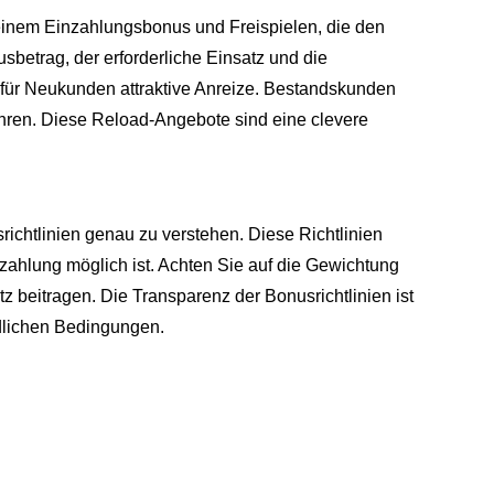
einem Einzahlungsbonus und Freispielen, die den
etrag, der erforderliche Einsatz und die
r für Neukunden attraktive Anreize. Bestandskunden
ähren. Diese Reload-Angebote sind eine clevere
ichtlinien genau zu verstehen. Diese Richtlinien
zahlung möglich ist. Achten Sie auf die Gewichtung
 beitragen. Die Transparenz der Bonusrichtlinien ist
ndlichen Bedingungen.