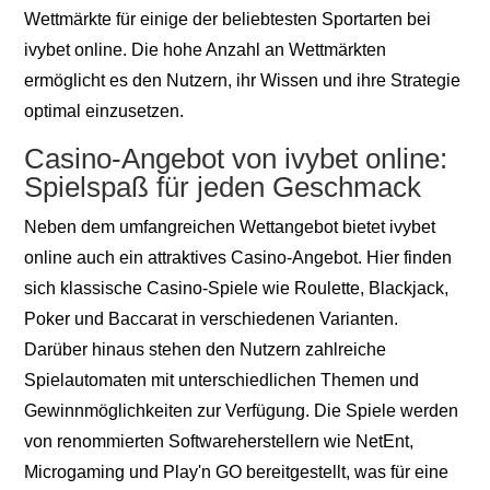
Wettmärkte für einige der beliebtesten Sportarten bei
ivybet online. Die hohe Anzahl an Wettmärkten
ermöglicht es den Nutzern, ihr Wissen und ihre Strategie
optimal einzusetzen.
Casino-Angebot von ivybet online:
Spielspaß für jeden Geschmack
Neben dem umfangreichen Wettangebot bietet ivybet
online auch ein attraktives Casino-Angebot. Hier finden
sich klassische Casino-Spiele wie Roulette, Blackjack,
Poker und Baccarat in verschiedenen Varianten.
Darüber hinaus stehen den Nutzern zahlreiche
Spielautomaten mit unterschiedlichen Themen und
Gewinnmöglichkeiten zur Verfügung. Die Spiele werden
von renommierten Softwareherstellern wie NetEnt,
Microgaming und Play'n GO bereitgestellt, was für eine