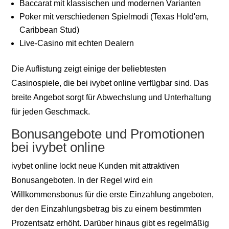
Baccarat mit klassischen und modernen Varianten
Poker mit verschiedenen Spielmodi (Texas Hold'em,
Caribbean Stud)
Live-Casino mit echten Dealern
Die Auflistung zeigt einige der beliebtesten
Casinospiele, die bei ivybet online verfügbar sind. Das
breite Angebot sorgt für Abwechslung und Unterhaltung
für jeden Geschmack.
Bonusangebote und Promotionen
bei ivybet online
ivybet online lockt neue Kunden mit attraktiven
Bonusangeboten. In der Regel wird ein
Willkommensbonus für die erste Einzahlung angeboten,
der den Einzahlungsbetrag bis zu einem bestimmten
Prozentsatz erhöht. Darüber hinaus gibt es regelmäßig