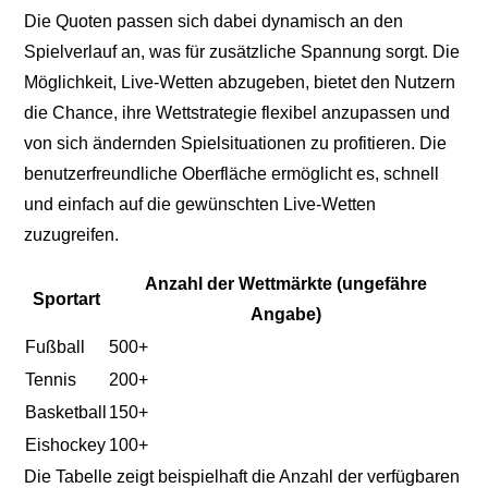
Die Quoten passen sich dabei dynamisch an den
Spielverlauf an, was für zusätzliche Spannung sorgt. Die
Möglichkeit, Live-Wetten abzugeben, bietet den Nutzern
die Chance, ihre Wettstrategie flexibel anzupassen und
von sich ändernden Spielsituationen zu profitieren. Die
benutzerfreundliche Oberfläche ermöglicht es, schnell
und einfach auf die gewünschten Live-Wetten
zuzugreifen.
Anzahl der Wettmärkte (ungefähre
Sportart
Angabe)
Fußball
500+
Tennis
200+
Basketball
150+
Eishockey
100+
Die Tabelle zeigt beispielhaft die Anzahl der verfügbaren