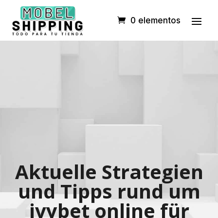
0 elementos
Aktuelle Strategien
und Tipps rund um
ivybet online für