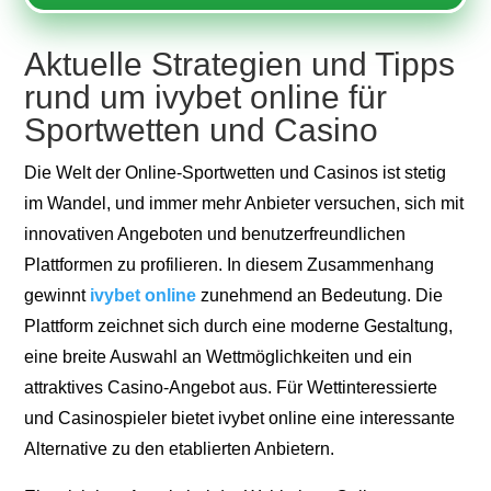
Aktuelle Strategien und Tipps
rund um ivybet online für
Sportwetten und Casino
Die Welt der Online-Sportwetten und Casinos ist stetig
im Wandel, und immer mehr Anbieter versuchen, sich mit
innovativen Angeboten und benutzerfreundlichen
Plattformen zu profilieren. In diesem Zusammenhang
gewinnt
ivybet online
zunehmend an Bedeutung. Die
Plattform zeichnet sich durch eine moderne Gestaltung,
eine breite Auswahl an Wettmöglichkeiten und ein
attraktives Casino-Angebot aus. Für Wettinteressierte
und Casinospieler bietet ivybet online eine interessante
Alternative zu den etablierten Anbietern.