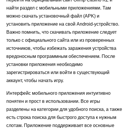
найти раздел с мобильными приложениями. Там
можно скачать установочный файл (APK) и
установить приложение на свой Android-устройство.
Важно помнить, что скачивать приложение следует
только с официального сайта или из проверенных
источников, чтобы избежать заражения устройства
вредоносным программным обеспечением. После
установки приложения необходимо
зарегистрироваться или войти в существующий
аккаунт, чтобы начать игру.
Интерфейс мобильного приложения интуитивно
понятен и прост в использовании. Все игры
разделены на категории для удобного поиска, а также
есть строка поиска для быстрого доступа к нужным
слотам. Приложение поддерживает все основные