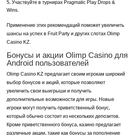
Участвуйте в турнирах Pragmatic Play Drops &
Wins.
Применение этих рекомендаций поможет увеличить
шансы на успех в Fruit Party и других слотах Olimp
Casino KZ.
Бонусы и акции Olimp Casino для
Android пользователей
Olimp Casino KZ предлагает своим игрокам широкий
выбор бонусов и акций, которые позволяют
увеличить свои выигрыши и получить
дополнительные возможности для игры. Новые
игроки могут получить приветственный бонус,
который обычно состоит из нескольких депозитов.
Кроме приветственного бонуса, казино предлагает
различные акции, такие как бонусы за пополнение