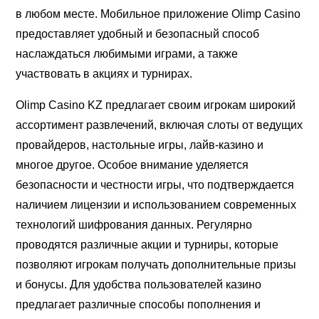
в любом месте. Мобильное приложение Olimp Casino
предоставляет удобный и безопасный способ
наслаждаться любимыми играми, а также
участвовать в акциях и турнирах.
Olimp Casino KZ предлагает своим игрокам широкий
ассортимент развлечений, включая слоты от ведущих
провайдеров, настольные игры, лайв-казино и
многое другое. Особое внимание уделяется
безопасности и честности игры, что подтверждается
наличием лицензии и использованием современных
технологий шифрования данных. Регулярно
проводятся различные акции и турниры, которые
позволяют игрокам получать дополнительные призы
и бонусы. Для удобства пользователей казино
предлагает различные способы пополнения и