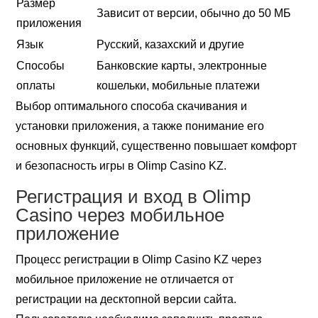
Размер
Зависит от версии, обычно до 50 МБ
приложения
Язык
Русский, казахский и другие
Способы
Банковские карты, электронные
оплаты
кошельки, мобильные платежи
Выбор оптимального способа скачивания и
установки приложения, а также понимание его
основных функций, существенно повышает комфорт
и безопасность игры в Olimp Casino KZ.
Регистрация и вход в Olimp
Casino через мобильное
приложение
Процесс регистрации в Olimp Casino KZ через
мобильное приложение не отличается от
регистрации на десктопной версии сайта.