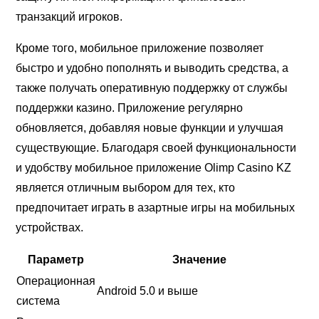
транзакций игроков.
Кроме того, мобильное приложение позволяет
быстро и удобно пополнять и выводить средства, а
также получать оперативную поддержку от службы
поддержки казино. Приложение регулярно
обновляется, добавляя новые функции и улучшая
существующие. Благодаря своей функциональности
и удобству мобильное приложение Olimp Casino KZ
является отличным выбором для тех, кто
предпочитает играть в азартные игры на мобильных
устройствах.
Параметр
Значение
Операционная
Android 5.0 и выше
система