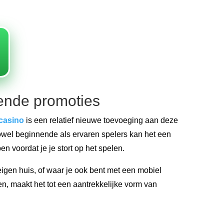
rende promoties
casino
is een relatief nieuwe toevoeging aan deze
owel beginnende als ervaren spelers kan het een
n voordat je je stort op het spelen.
 eigen huis, of waar je ook bent met een mobiel
n, maakt het tot een aantrekkelijke vorm van