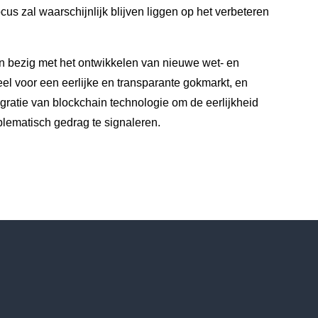
s zal waarschijnlijk blijven liggen op het verbeteren
jn bezig met het ontwikkelen van nieuwe wet- en
eel voor een eerlijke en transparante gokmarkt, en
gratie van blockchain technologie om de eerlijkheid
blematisch gedrag te signaleren.