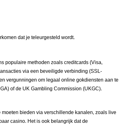
orkomen dat je teleurgesteld wordt.
s populaire methoden zoals creditcards (Visa,
transacties via een beveiligde verbinding (SSL-
 en vergunningen om legaal online gokdiensten aan te
y (MGA) of de UK Gambling Commission (UKGC).
 moeten bieden via verschillende kanalen, zoals live
aar casino. Het is ook belangrijk dat de