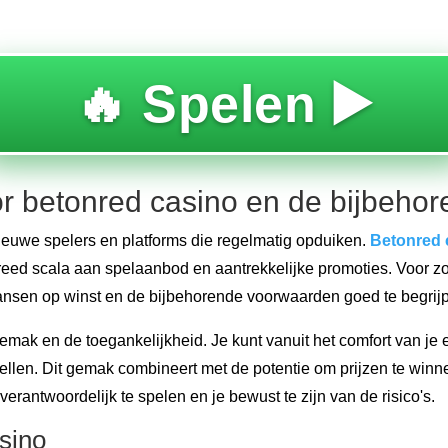
🔥 Spelen ▶️
r betonred casino en de bijbeho
ieuwe spelers en platforms die regelmatig opduiken.
Betonred 
reed scala aan spelaanbod en aantrekkelijke promoties. Voor z
kansen op winst en de bijbehorende voorwaarden goed te begrijpe
gemak en de toegankelijkheid. Je kunt vanuit het comfort van je
llen. Dit gemak combineert met de potentie om prijzen te winne
verantwoordelijk te spelen en je bewust te zijn van de risico's.
sino