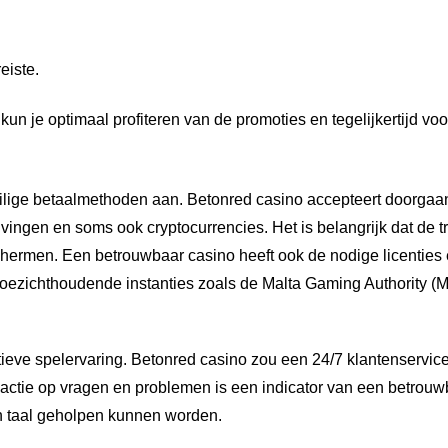
eiste.
un je optimaal profiteren van de promoties en tegelijkertijd vo
ilige betaalmethoden aan. Betonred casino accepteert doorgaan
rijvingen en soms ook cryptocurrencies. Het is belangrijk dat de 
chermen. Een betrouwbaar casino heeft ook de nodige licenties
 toezichthoudende instanties zoals de Malta Gaming Authorit
tieve spelervaring. Betonred casino zou een 24/7 klantenservice
actie op vragen en problemen is een indicator van een betrouwb
en taal geholpen kunnen worden.