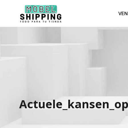
VEN
Actuele_kansen_op