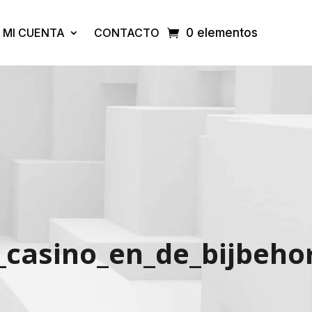
MI CUENTA
CONTACTO
0 elementos
_casino_en_de_bijbeh