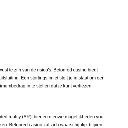
st te zijn van de risico's. Betonred casino biedt
tsluiting. Een stortingslimiet stelt je in staat om een
imumbedrag in te stellen dat je kunt verliezen.
ented reality (AR), bieden nieuwe mogelijkheden voor
n. Betonred casino zal zich waarschijnlijk blijven