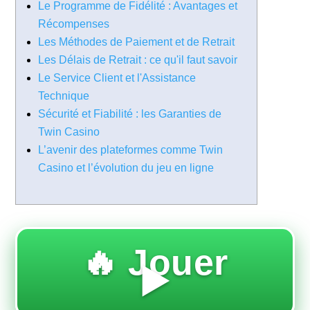
Le Programme de Fidélité : Avantages et
Récompenses
Les Méthodes de Paiement et de Retrait
Les Délais de Retrait : ce qu'il faut savoir
Le Service Client et l'Assistance
Technique
Sécurité et Fiabilité : les Garanties de
Twin Casino
L’avenir des plateformes comme Twin
Casino et l’évolution du jeu en ligne
🔥 Jouer
▶️