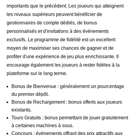
importants que le précédent. Les joueurs qui atteignent
les niveaux supérieurs peuvent bénéficier de
gestionnaires de compte dédiés, de bonus
personnalisés et d'invitations à des événements
exclusifs. Le programme de fidélité est un excellent
moyen de maximiser ses chances de gagner et de
profiter d'une expérience de jeu plus enrichissante. Il
encourage également les joueurs à rester fidèles à la
plateforme sur le long terme.
Bonus de Bienvenue : généralement un pourcentage
du premier dépôt.
Bonus de Rechargement : bonus offerts aux joueurs
existants.
Tours Gratuits : bonus permettant de jouer gratuitement
à certaines machines à sous.
Concours : événements offrant des prix attractifs aux