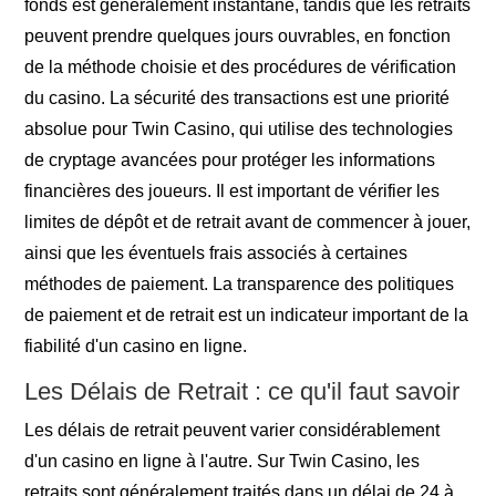
fonds est généralement instantané, tandis que les retraits
peuvent prendre quelques jours ouvrables, en fonction
de la méthode choisie et des procédures de vérification
du casino. La sécurité des transactions est une priorité
absolue pour Twin Casino, qui utilise des technologies
de cryptage avancées pour protéger les informations
financières des joueurs. Il est important de vérifier les
limites de dépôt et de retrait avant de commencer à jouer,
ainsi que les éventuels frais associés à certaines
méthodes de paiement. La transparence des politiques
de paiement et de retrait est un indicateur important de la
fiabilité d'un casino en ligne.
Les Délais de Retrait : ce qu'il faut savoir
Les délais de retrait peuvent varier considérablement
d'un casino en ligne à l'autre. Sur Twin Casino, les
retraits sont généralement traités dans un délai de 24 à