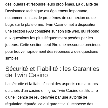
des joueurs et résoudre leurs problèmes. La qualité de
l'assistance technique est également importante,
notamment en cas de problèmes de connexion ou de
bugs sur la plateforme. Twin Casino met à disposition
une section FAQ complète sur son site web, qui répond
aux questions les plus fréquemment posées par les
joueurs. Cette section peut être une ressource précieuse
pour trouver rapidement des réponses à des questions
simples.
Sécurité et Fiabilité : les Garanties
de Twin Casino
La sécurité et la fiabilité sont des aspects cruciaux lors
du choix d'un casino en ligne. Twin Casino est titulaire
d'une licence de jeu délivrée par une autorité de
régulation réputée, ce qui garantit qu'il respecte des