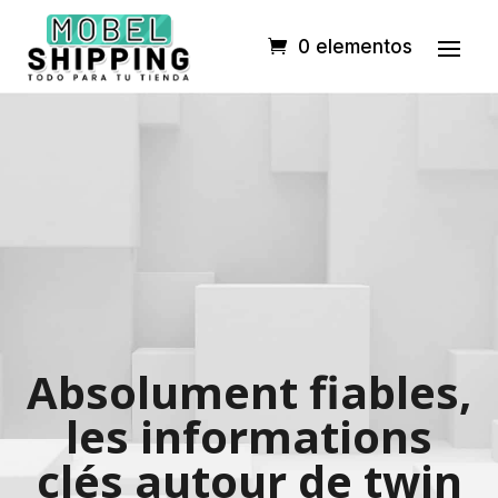
0 elementos
Absolument fiables,
les informations
clés autour de twin