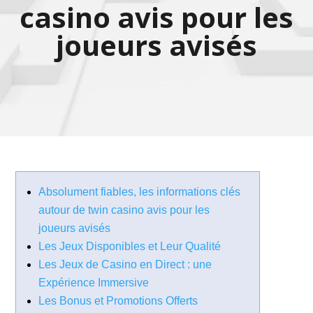
casino avis pour les
joueurs avisés
Absolument fiables, les informations clés
autour de twin casino avis pour les
joueurs avisés
Les Jeux Disponibles et Leur Qualité
Les Jeux de Casino en Direct : une
Expérience Immersive
Les Bonus et Promotions Offerts