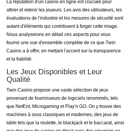
La réputation d'un casino en ligne est cruciale pour
attirer et retenir les joueurs. Les avis des utilisateurs, les
évaluations de l'industrie et les mesures de sécurité sont
autant d'éléments qui contribuent à forger cette image.
Nous analyserons en détail ces aspects pour vous
fournir une vue d'ensemble complète de ce que Twin
Casino a à offrir, en mettant l'accent sur la transparence
et la fiabilité.
Les Jeux Disponibles et Leur
Qualité
Twin Casino propose une vaste sélection de jeux
provenant de fournisseurs de logiciels renommés, tels
que NetEnt, Microgaming et Play'n GO. On y trouve des
machines à sous classiques et modernes, des jeux de
table tels que la roulette, le blackjack et le baccarat, ainsi
que des jeux de casino en direct avec des croupiers en