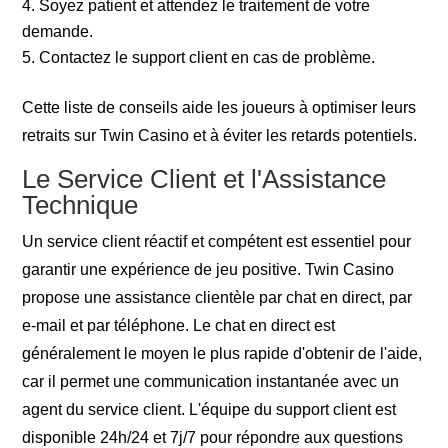
Soyez patient et attendez le traitement de votre
demande.
Contactez le support client en cas de problème.
Cette liste de conseils aide les joueurs à optimiser leurs
retraits sur Twin Casino et à éviter les retards potentiels.
Le Service Client et l'Assistance
Technique
Un service client réactif et compétent est essentiel pour
garantir une expérience de jeu positive. Twin Casino
propose une assistance clientèle par chat en direct, par
e-mail et par téléphone. Le chat en direct est
généralement le moyen le plus rapide d'obtenir de l'aide,
car il permet une communication instantanée avec un
agent du service client. L'équipe du support client est
disponible 24h/24 et 7j/7 pour répondre aux questions