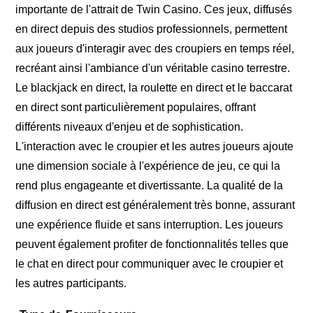
importante de l'attrait de Twin Casino. Ces jeux, diffusés
en direct depuis des studios professionnels, permettent
aux joueurs d'interagir avec des croupiers en temps réel,
recréant ainsi l'ambiance d'un véritable casino terrestre.
Le blackjack en direct, la roulette en direct et le baccarat
en direct sont particulièrement populaires, offrant
différents niveaux d'enjeu et de sophistication.
L'interaction avec le croupier et les autres joueurs ajoute
une dimension sociale à l'expérience de jeu, ce qui la
rend plus engageante et divertissante. La qualité de la
diffusion en direct est généralement très bonne, assurant
une expérience fluide et sans interruption. Les joueurs
peuvent également profiter de fonctionnalités telles que
le chat en direct pour communiquer avec le croupier et
les autres participants.