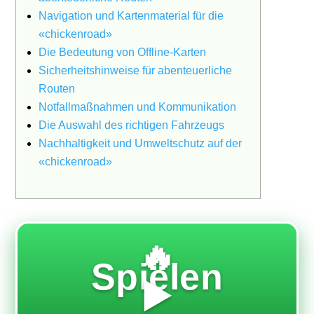
Navigation und Kartenmaterial für die
«chickenroad»
Die Bedeutung von Offline-Karten
Sicherheitshinweise für abenteuerliche
Routen
Notfallmaßnahmen und Kommunikation
Die Auswahl des richtigen Fahrzeugs
Nachhaltigkeit und Umweltschutz auf der
«chickenroad»
🔥
Spielen
▶️