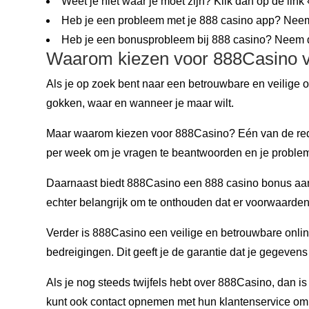
Weet je niet waar je moet zijn? Klik dan op de link
Heb je een probleem met je 888 casino app? Neem d
Heb je een bonusprobleem bij 888 casino? Neem dan
Waarom kiezen voor 888Casino v
Als je op zoek bent naar een betrouwbare en veilige o
gokken, waar en wanneer je maar wilt.
Maar waarom kiezen voor 888Casino? Eén van de rede
per week om je vragen te beantwoorden en je problemen 
Daarnaast biedt 888Casino een 888 casino bonus aan 
echter belangrijk om te onthouden dat er voorwaarden
Verder is 888Casino een veilige en betrouwbare onli
bedreigingen. Dit geeft je de garantie dat je gegevens ve
Als je nog steeds twijfels hebt over 888Casino, dan 
kunt ook contact opnemen met hun klantenservice om 