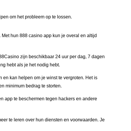
elpen om het probleem op te lossen.
 Met hun 888 casino app kun je overal en altijd
8Casino zijn beschikbaar 24 uur per dag, 7 dagen
ng hebt als je het nodig hebt.
en kan helpen om je winst te vergroten. Het is
een minimum bedrag te storten.
 en app te beschermen tegen hackers en andere
meer te leren over hun diensten en voorwaarden. Je