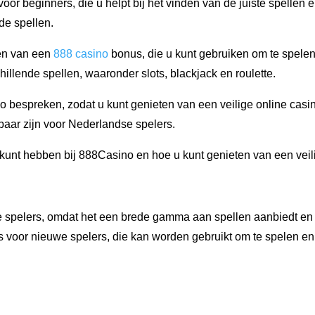
or beginners, die u helpt bij het vinden van de juiste spellen
 de spellen.
ten van een
888 casino
bonus, die u kunt gebruiken om te spele
illende spellen, waaronder slots, blackjack en roulette.
ino bespreken, zodat u kunt genieten van een veilige online casi
baar zijn voor Nederlandse spelers.
kunt hebben bij 888Casino en hoe u kunt genieten van een veili
spelers, omdat het een brede gamma aan spellen aanbiedt en e
voor nieuwe spelers, die kan worden gebruikt om te spelen en