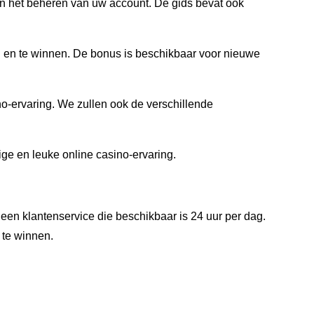
 en het beheren van uw account. De gids bevat ook
n en te winnen. De bonus is beschikbaar voor nieuwe
no-ervaring. We zullen ook de verschillende
ge en leuke online casino-ervaring.
en klantenservice die beschikbaar is 24 uur per dag.
 te winnen.