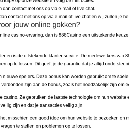
 «Hulp» op onze website en volg de instructies.
an contact met ons op via e-mail of live chat.
 contact met ons op via e-mail of live chat en wij zullen je h
oor jouw online gokken?
nline casino-ervaring, dan is 888Casino een uitstekende keuze.
nen is de uitstekende klantenservice. De medewerkers van 88
op te lossen. Dit geeft je de garantie dat je altijd ondersteuni
nieuwe spelers. Deze bonus kan worden gebruikt om te spelen 
 verbonden zijn aan de bonus, zoals het noodzakelijk zijn om 
ne casino. Ze gebruiken de laatste technologie om hun website
ilig zijn en dat je transacties veilig zijn.
is het misschien een goed idee om hun website te bezoeken en 
vragen te stellen en problemen op te lossen.