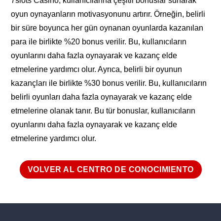
7slots Casino, kullanıcılarına çeşitli bonuslar sunarak
oyun oynayanların motivasyonunu artırır. Örneğin, belirli
bir süre boyunca her gün oynanan oyunlarda kazanılan
para ile birlikte %20 bonus verilir. Bu, kullanıcıların
oyunlarını daha fazla oynayarak ve kazanç elde
etmelerine yardımcı olur. Ayrıca, belirli bir oyunun
kazançları ile birlikte %30 bonus verilir. Bu, kullanıcıların
belirli oyunları daha fazla oynayarak ve kazanç elde
etmelerine olanak tanır. Bu tür bonuslar, kullanıcıların
oyunlarını daha fazla oynayarak ve kazanç elde
etmelerine yardımcı olur.
VOLVER AL CENTRO DE CONOCIMIENTO