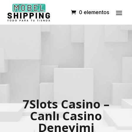
0 elementos
7Slots Casino –
Canlı Casino
Deneyimi