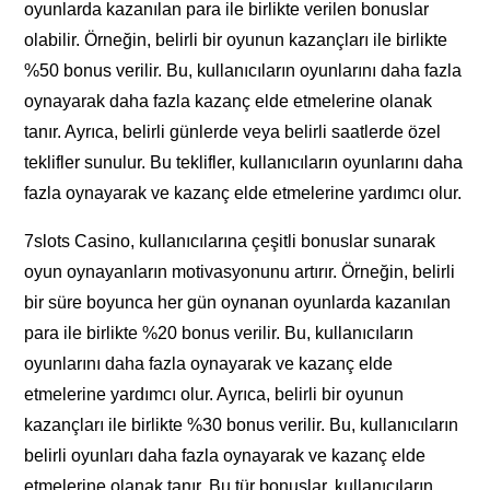
oyunlarda kazanılan para ile birlikte verilen bonuslar
olabilir. Örneğin, belirli bir oyunun kazançları ile birlikte
%50 bonus verilir. Bu, kullanıcıların oyunlarını daha fazla
oynayarak daha fazla kazanç elde etmelerine olanak
tanır. Ayrıca, belirli günlerde veya belirli saatlerde özel
teklifler sunulur. Bu teklifler, kullanıcıların oyunlarını daha
fazla oynayarak ve kazanç elde etmelerine yardımcı olur.
7slots Casino, kullanıcılarına çeşitli bonuslar sunarak
oyun oynayanların motivasyonunu artırır. Örneğin, belirli
bir süre boyunca her gün oynanan oyunlarda kazanılan
para ile birlikte %20 bonus verilir. Bu, kullanıcıların
oyunlarını daha fazla oynayarak ve kazanç elde
etmelerine yardımcı olur. Ayrıca, belirli bir oyunun
kazançları ile birlikte %30 bonus verilir. Bu, kullanıcıların
belirli oyunları daha fazla oynayarak ve kazanç elde
etmelerine olanak tanır. Bu tür bonuslar, kullanıcıların