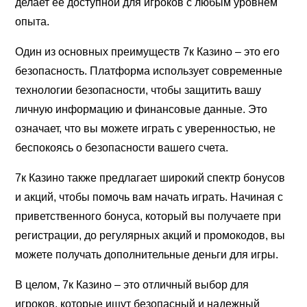
делает ее доступной для игроков с любым уровнем
опыта.
Один из основных преимуществ 7к Казино – это его
безопасность. Платформа использует современные
технологии безопасности, чтобы защитить вашу
личную информацию и финансовые данные. Это
означает, что вы можете играть с уверенностью, не
беспокоясь о безопасности вашего счета.
7к Казино также предлагает широкий спектр бонусов
и акций, чтобы помочь вам начать играть. Начиная с
приветственного бонуса, который вы получаете при
регистрации, до регулярных акций и промокодов, вы
можете получать дополнительные деньги для игры.
В целом, 7к Казино – это отличный выбор для
игроков, которые ищут безопасный и надежный