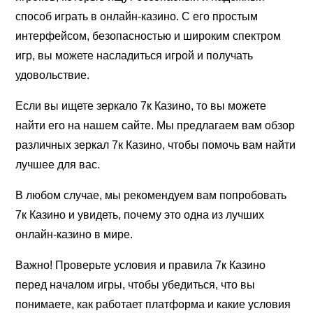
способ играть в онлайн-казино. С его простым
интерфейсом, безопасностью и широким спектром
игр, вы можете насладиться игрой и получать
удовольствие.
Если вы ищете зеркало 7к Казино, то вы можете
найти его на нашем сайте. Мы предлагаем вам обзор
различных зеркал 7к Казино, чтобы помочь вам найти
лучшее для вас.
В любом случае, мы рекомендуем вам попробовать
7к Казино и увидеть, почему это одна из лучших
онлайн-казино в мире.
Важно! Проверьте условия и правила 7к Казино
перед началом игры, чтобы убедиться, что вы
понимаете, как работает платформа и какие условия