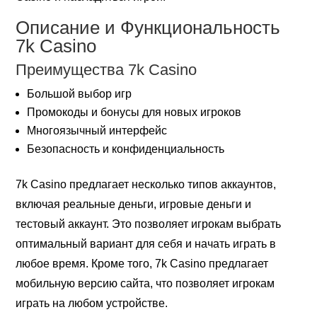
Описание и Функциональность
7k Casino
Преимущества 7k Casino
Большой выбор игр
Промокоды и бонусы для новых игроков
Многоязычный интерфейс
Безопасность и конфиденциальность
7k Casino предлагает несколько типов аккаунтов,
включая реальные деньги, игровые деньги и
тестовый аккаунт. Это позволяет игрокам выбрать
оптимальный вариант для себя и начать играть в
любое время. Кроме того, 7k Casino предлагает
мобильную версию сайта, что позволяет игрокам
играть на любом устройстве.