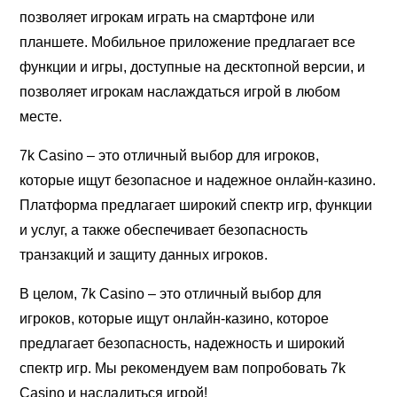
позволяет игрокам играть на смартфоне или
планшете. Мобильное приложение предлагает все
функции и игры, доступные на десктопной версии, и
позволяет игрокам наслаждаться игрой в любом
месте.
7k Casino – это отличный выбор для игроков,
которые ищут безопасное и надежное онлайн-казино.
Платформа предлагает широкий спектр игр, функции
и услуг, а также обеспечивает безопасность
транзакций и защиту данных игроков.
В целом, 7k Casino – это отличный выбор для
игроков, которые ищут онлайн-казино, которое
предлагает безопасность, надежность и широкий
спектр игр. Мы рекомендуем вам попробовать 7k
Casino и насладиться игрой!