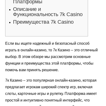
Платформы
Описание и
Функциональность 7k Casino
Преимущества 7k Casino
Если вы ищете надежный и безопасный способ
играть в онлайн-казино, то 7к Казино – это отличный
выбор. В этом обзоре мы рассмотрим основные
функции и преимущества этой платформы, чтобы
помочь вам принять решение.
7к Казино – это популярная онлайн-казино, которая
предлагает игрокам широкий спектр игр, включая
слоты, карточные игры и рулетку. Платформа имеет
простой и интуитивно понятный интерфейс, что