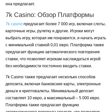
она предлагает.
7k Casino: Обзор Платформы
7k casino
предлагает более 7 000 игр, включая слоты,
карточные игры, рулетку и другие. Игроки могут
выбрать игру, которая им понравится, и начать играть
с минимальной ставкой 0,01 евро. Платформа также
предлагает функцию автоматического повторения
ставки, что позволяет игрокам наслаждаться игрой
без необходимости постоянно вводить ставки.
7k Casino также предлагает несколько способов
депозита, включая банковские карты, электронные
деньги и криптовалюты. Минимальный депозит
составляет 10 евро, а максимальный – 5 000 евро.
Платформа также предлагает функцию
автоматического перевода средств, что позволяет