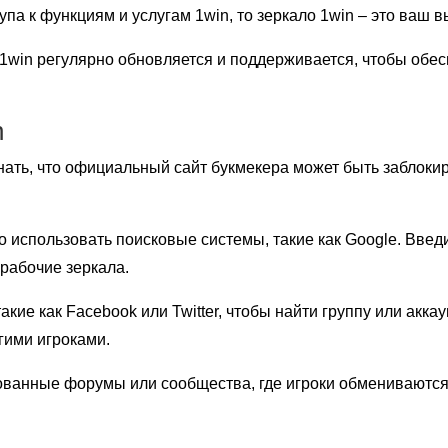
па к функциям и услугам 1win, то зеркало 1win – это ваш в
о 1win регулярно обновляется и поддерживается, чтобы обес
n
нать, что официальный сайт букмекера может быть заблокир
о использовать поисковые системы, такие как Google. Введ
 рабочие зеркала.
кие как Facebook или Twitter, чтобы найти группу или аккау
гими игроками.
рованные форумы или сообщества, где игроки обмениваютс