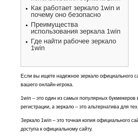
Как работает зеркало 1win и
почему оно безопасно
Преимущества
использования зеркала 1win
Где найти рабочее зеркало
1win
Если вы ищете надежное зеркало официального с
вашего онлайн-игрока.
1win – это один из самых популярных букмекеров 
регистрации, а зеркало – это альтернатива для тех,
Зеркало 1win – это точная копия официального сай
доступа к официальному сайту.