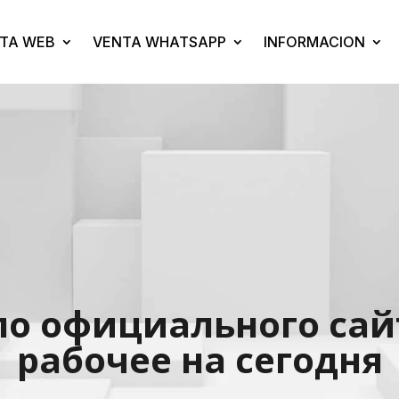
TA WEB
VENTA WHATSAPP
INFORMACION
ло официального сай
рабочее на сегодня