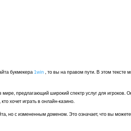
айта букмекера
1win
, то вы на правом пути. В этом тексте
в мире, предлагающий широкий спектр услуг для игроков. 
 кто хочет играть в онлайн-казино.
та, но с измененным доменом. Это означает, что вы можете