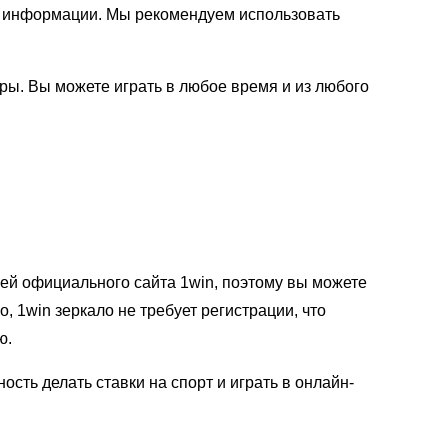
ей информации. Мы рекомендуем использовать
гры. Вы можете играть в любое время и из любого
ией официального сайта 1win, поэтому вы можете
 1win зеркало не требует регистрации, что
ю.
сть делать ставки на спорт и играть в онлайн-