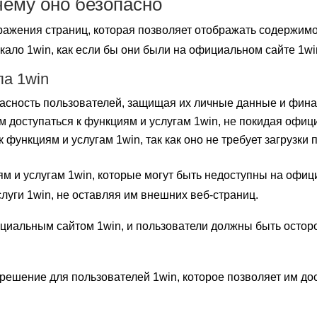
очему оно безопасно
ражения страниц, которая позволяет отображать содержимо
ркало 1win, как если бы они были на официальном сайте 1wi
а 1win
пасность пользователей, защищая их личные данные и фин
м доступаться к функциям и услугам 1win, не покидая офиц
 функциям и услугам 1win, так как оно не требует загрузки
м и услугам 1win, которые могут быть недоступны на офици
слуги 1win, не оставляя им внешних веб-страниц.
фициальным сайтом 1win, и пользователи должны быть остор
 решение для пользователей 1win, которое позволяет им до