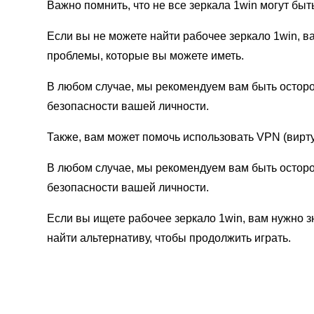
Важно помнить, что не все зеркала 1win могут бы
Если вы не можете найти рабочее зеркало 1win, 
проблемы, которые вы можете иметь.
В любом случае, мы рекомендуем вам быть остор
безопасности вашей личности.
Также, вам может помочь использовать VPN (вирту
В любом случае, мы рекомендуем вам быть остор
безопасности вашей личности.
Если вы ищете рабочее зеркало 1win, вам нужно з
найти альтернативу, чтобы продолжить играть.