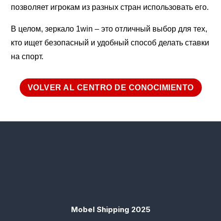
позволяет игрокам из разных стран использовать его.
В целом, зеркало 1win – это отличный выбор для тех,
кто ищет безопасный и удобный способ делать ставки
на спорт.
VOLVER AL CENTRO DE CONOCIMIENTO
Mobel Shipping 2025