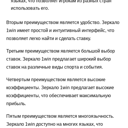
языках, что позволяет игрокам из разных стран
использовать его.
Вторым преимуществом является удобство. Зеркало
1win имеет простой и интуитивный интерфейс, что
позволяет легко найти и сделать ставку.
Третьим преимуществом является большой выбор
ставок. Зеркало 1win предлагает широкий выбор
ставок на различные виды спорта и события.
Четвертым преимуществом является высокие
коэффициенты. Зеркало 1win предлагает высокие
коэффициенты, что обеспечивает максимальную
прибыль.
Пятым преимуществом является многоязычность.
Зеркало 1win доступно на многих языках, что