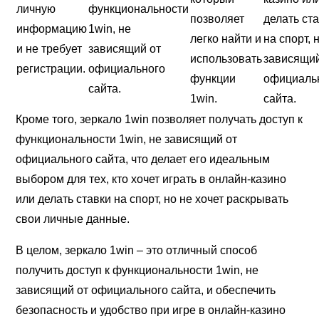
личную
функциональности
позволяет
делать ст
информацию
1win, не
легко найти и
на спорт, 
и не требует
зависящий от
использовать
зависящий
регистрации.
официального
функции
официаль
сайта.
1win.
сайта.
Кроме того, зеркало 1win позволяет получать доступ к
функциональности 1win, не зависящий от
официального сайта, что делает его идеальным
выбором для тех, кто хочет играть в онлайн-казино
или делать ставки на спорт, но не хочет раскрывать
свои личные данные.
В целом, зеркало 1win – это отличный способ
получить доступ к функциональности 1win, не
зависящий от официального сайта, и обеспечить
безопасность и удобство при игре в онлайн-казино