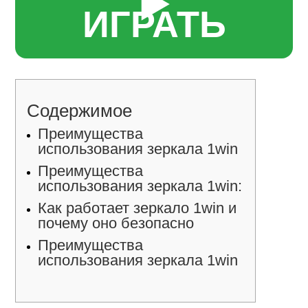
▶️
ИГРАТЬ
Содержимое
Преимущества
использования зеркала 1win
Преимущества
использования зеркала 1win:
Как работает зеркало 1win и
почему оно безопасно
Преимущества
использования зеркала 1win