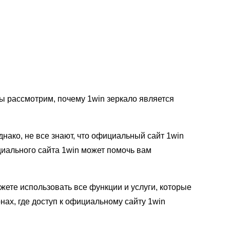
 мы рассмотрим, почему 1win зеркало является
нако, не все знают, что официальный сайт 1win
циального сайта 1win может помочь вам
ожете использовать все функции и услуги, которые
онах, где доступ к официальному сайту 1win