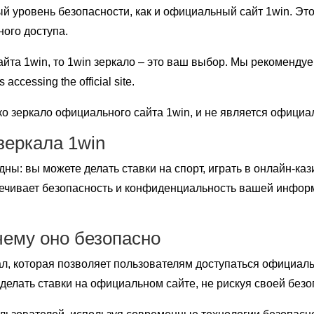
ый уровень безопасности, как и официальный сайт 1win. Эт
ого доступа.
та 1win, то 1win зеркало – это ваш выбор. Мы рекомендуе
accessing the official site.
ько зеркало официального сайта 1win, и не является офици
зеркала 1win
ы: вы можете делать ставки на спорт, играть в онлайн-каз
еспечивает безопасность и конфиденциальность вашей инфо
очему оно безопасно
ал, которая позволяет пользователям доступаться официаль
 делать ставки на официальном сайте, не рискуя своей без