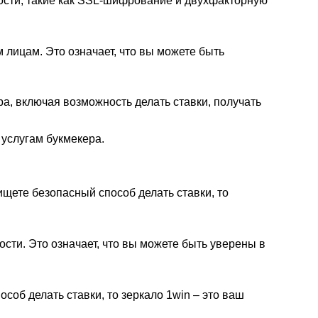
ости, такие как SSL-шифрование и двухфакторную
 лицам. Это означает, что вы можете быть
ра, включая возможность делать ставки, получать
 услугам букмекера.
ищете безопасный способ делать ставки, то
сти. Это означает, что вы можете быть уверены в
соб делать ставки, то зеркало 1win – это ваш