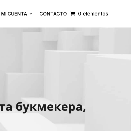
MI CUENTA
CONTACTO
0 elementos
та букмекера,