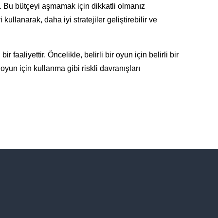
yin. Bu bütçeyi aşmamak için dikkatli olmanız
ullanarak, daha iyi stratejiler geliştirebilir ve
 faaliyettir. Öncelikle, belirli bir oyun için belirli bir
oyun için kullanma gibi riskli davranışları