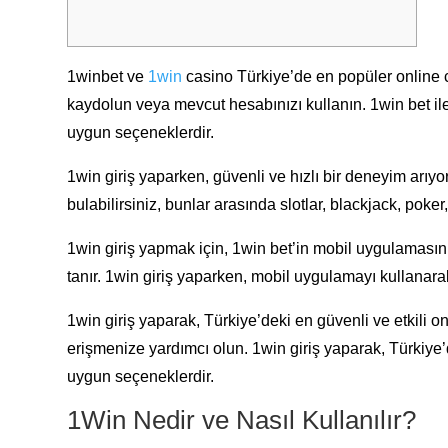
1winbet ve
1win
casino Türkiye’de en popüler online ca
kaydolun veya mevcut hesabınızı kullanın. 1win bet ile
uygun seçeneklerdir.
1win giriş yaparken, güvenli ve hızlı bir deneyim arıyor
bulabilirsiniz, bunlar arasında slotlar, blackjack, pok
1win giriş yapmak için, 1win bet’in mobil uygulaması
tanır. 1win giriş yaparken, mobil uygulamayı kullanara
1win giriş yaparak, Türkiye’deki en güvenli ve etkili 
erişmenize yardımcı olun. 1win giriş yaparak, Türkiye
uygun seçeneklerdir.
1Win Nedir ve Nasıl Kullanılır?