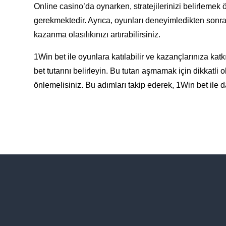
Online casino’da oynarken, stratejilerinizi belirlemek ön
gerekmektedir. Ayrıca, oyunları deneyimledikten sonra, ha
kazanma olasılıkınızı artırabilirsiniz.
1Win bet ile oyunlara katılabilir ve kazançlarınıza katkıda
bet tutarını belirleyin. Bu tutarı aşmamak için dikkatli
önlemelisiniz. Bu adımları takip ederek, 1Win bet ile 