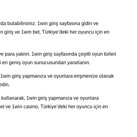
da bulabilirsiniz. 1win giriş sayfasına gidin ve
n giriş ve 1win bet, Türkiye’deki her oyuncu için en
 para yatırın. 1win giriş sayfasında çeşitli oyun türleri
’deki en geniş oyun sunucusundan yararlanın.
n 1win giriş yapmanıza ve oyunlara erişmenize olanak
edin.
nı kullanarak, 1win giriş yapmanıza ve oyunlara
et ve 1win casino, Türkiye’deki her oyuncu için en