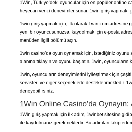
1Win, Türkiye’deki oyuncular için en popüler online ca
heyecan verici deneyimler sunar. 1win giriş yapmak iç
1win giriş yapmak için, ilk olarak 1win.com adresine gi
yeni bir oyuncusunuzsa, kaydolmak için e-posta adresini
menüden ilgili bölümü açın.
1win casino’da oyun oynamak için, istediğiniz oyunu s
alanına tıklayın ve oyunu başlatın. 1win, oyuncuların ka
1win, oyuncuların deneyimlerini iyileştirmek için çeşit
servisleri ve diğer seçeneklerle desteklenmektedir. 1
deneyebilirsiniz.
1Win Online Casino’da Oynayın: A
1Win giriş yapmak için ilk adım, 1winbet sitesine gidip
ile kaydolmanız gerekmektedir. Bu adımları takip edere