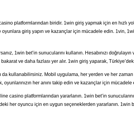
sino platformlarından biridir. 1win giriş yapmak için en hızlı yol
 oyunlara giriş yapın ve kazançlar için mücadele edin. 1vin, 1wi
sanız, 1win bet’in sunucularını kullanın. Hesabınızı doğrulayın ve
er, bakarat ve daha fazlası yer alır. 1win giriş yaparak, Türkiye
nı da kullanabilirsiniz. Mobil uygulama, her yerden ve her zama
k, oyunlarınızın her anını takip edin ve kazançlar için mücadele 
online casino platformlarından yararlanın. 1win bet’in sunucuları
’deki her oyuncu için en uygun seçeneklerden yararlanın. 1win b