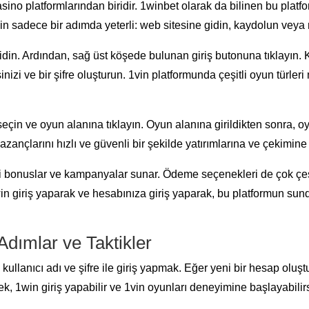
sino platformlarından biridir. 1winbet olarak da bilinen bu platf
in sadece bir adımda yeterli: web sitesine gidin, kaydolun veya 
din. Ardından, sağ üst köşede bulunan giriş butonuna tıklayın. Kul
zi ve bir şifre oluşturun. 1vin platformunda çeşitli oyun türleri
eçin ve oyun alanına tıklayın. Oyun alanına girildikten sonra, o
zançlarını hızlı ve güvenli bir şekilde yatırımlarına ve çekimine
li bonuslar ve kampanyalar sunar. Ödeme seçenekleri de çok çeşitl
win giriş yaparak ve hesabınıza giriş yaparak, bu platformun s
dımlar ve Taktikler
 kullanıcı adı ve şifre ile giriş yapmak. Eğer yeni bir hesap oluş
k, 1win giriş yapabilir ve 1vin oyunları deneyimine başlayabilirs