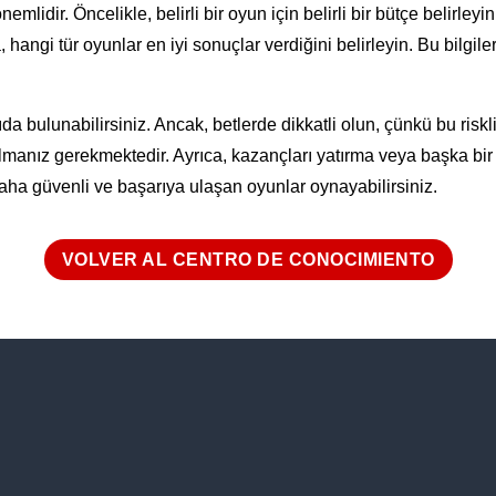
emlidir. Öncelikle, belirli bir oyun için belirli bir bütçe belirle
ngi tür oyunlar en iyi sonuçlar verdiğini belirleyin. Bu bilgileri k
 bulunabilirsiniz. Ancak, betlerde dikkatli olun, çünkü bu riskli bir
 olmanız gerekmektedir. Ayrıca, kazançları yatırma veya başka bir 
daha güvenli ve başarıya ulaşan oyunlar oynayabilirsiniz.
VOLVER AL CENTRO DE CONOCIMIENTO